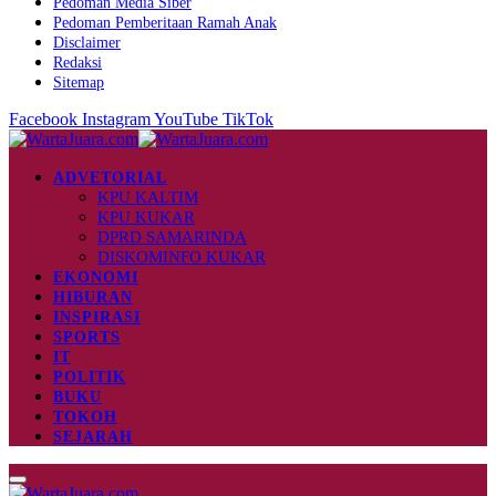
Pedoman Media Siber
Pedoman Pemberitaan Ramah Anak
Disclaimer
Redaksi
Sitemap
Facebook
Instagram
YouTube
TikTok
ADVETORIAL
KPU KALTIM
KPU KUKAR
DPRD SAMARINDA
DISKOMINFO KUKAR
EKONOMI
HIBURAN
INSPIRASI
SPORTS
IT
POLITIK
BUKU
TOKOH
SEJARAH