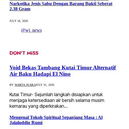
Narkotika Jenis Sabu Dengan Barang Bukti Seberat
2,38 Gram
JULY 18, 2026
@wj_news
DON'T MISS
Void Bekas Tambang Kutai Timur Alternatif
Air Baku Hadapi El Nino
BY
WARTA JUARA
JULY 31, 2026
Kutai Timur- Sejumlah langkah disiapkan untuk
menjaga ketersediaan air bersih selama musim
kemarau yang diperkirakan…
Mengenal Tokoh Spiritual Sepanjang Masa : Al
Jalaluddin Rumi