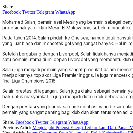
Share
Facebook
Twitter
Telegram
WhatsApp
Mohamed Salah, pemain asal Mesir yang bermain sebagai penyera
profesionalnya di klub Mesir, El Mokawloon, sebelum pindah ke
Pada tahun 2014, Salah pindah ke Chelsea, namun tidak banyak 
yang luar biasa dan mencetak gol yang sangat banyak. Hal ini 
Setelah bergabung dengan Liverpool, Salah tidak hanya menjadi
satu pemain utama di lini depan Liverpool yang membantu klub
Salah juga menjadi pemain yang sangat produktif dalam mencet
menjadikannya top skor Liga Premier Inggris. Ia juga mencetak
final Liga Champions 2018.
Selain prestasi di lapangan, Salah juga diakui sebagai pemain 
baik untuk masyarakat. Ia juga menjadi duta untuk beberapa or
Dengan prestasi yang luar biasa dan kontribusi yang besar dal
pemain yang sangat penting bagi klub dan akan terus menjadi
Share.
Facebook
Twitter
Telegram
WhatsApp
Previous Article
Menjelajahi Potensi Energi Terbarukan: Dari Panas 
Next Article
James Cameron: Sang Visioner di Balik Keberhasilan Fil