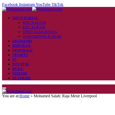
Facebook
Instagram
YouTube
TikTok
ADVETORIAL
KPU KALTIM
KPU KUKAR
DPRD SAMARINDA
DISKOMINFO KUKAR
EKONOMI
HIBURAN
INSPIRASI
SPORTS
IT
POLITIK
BUKU
TOKOH
SEJARAH
You are at:
Home
»
Mohamed Salah: Raja Mesir Liverpool