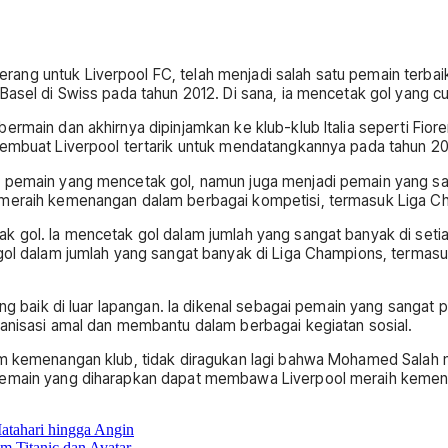
ng untuk Liverpool FC, telah menjadi salah satu pemain terbaik 
 Basel di Swiss pada tahun 2012. Di sana, ia mencetak gol yang c
bermain dan akhirnya dipinjamkan ke klub-klub Italia seperti F
membuat Liverpool tertarik untuk mendatangkannya pada tahun 20
 pemain yang mencetak gol, namun juga menjadi pemain yang sang
 meraih kemenangan dalam berbagai kompetisi, termasuk Liga Cham
ak gol. Ia mencetak gol dalam jumlah yang sangat banyak di set
 gol dalam jumlah yang sangat banyak di Liga Champions, termasu
yang baik di luar lapangan. Ia dikenal sebagai pemain yang sanga
ganisasi amal dan membantu dalam berbagai kegiatan sosial.
am kemenangan klub, tidak diragukan lagi bahwa Mohamed Salah m
 pemain yang diharapkan dapat membawa Liverpool meraih kemen
Matahari hingga Angin
m Titanic dan Avatar.