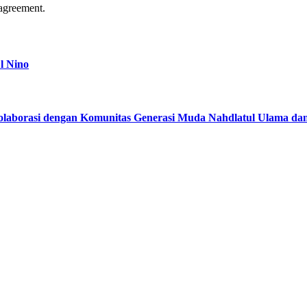
agreement.
l Nino
kolaborasi dengan Komunitas Generasi Muda Nahdlatul Ulama d