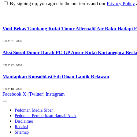
By signing up, you agree to the our terms and our
Privacy Policy
What's Hot
Void Bekas Tambang Kutai Timur Alternatif Air Baku Hadapi E
JULY 31, 2026
Aksi Sosial Donor Darah PC GP Ansor Kutai Kartanegara Ber
JULY 22, 2026
Mantapkan Konsolidasi Edi Oloan Lantik Relawan
JULY 18, 2026
Facebook
X (Twitter)
Instagram
Pedoman Media Siber
Pedoman Pemberitaan Ramah Anak
Disclaimer
Redaksi
Sitemap