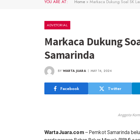
YOU ARE AT:
Home
»
Markaca Dukung Soal SK Lar
ADVETORIAL
Markaca Dukung Soal
Samarinda
BY
WARTA JUARA
MAY 14, 2024
Facebook
Twitter
Anggota Komi
WartaJuara.com
– Pemkot Samarinda belum