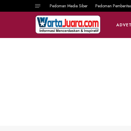
Pedoman Media Siber
Pedoman Pemberita
ADVET