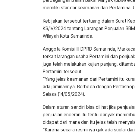
perdagangan Bahan Bakar Minyak (BBM) eceran
memiliki standar keamanan dari Pertamina.
Kebijakan tersebut tertuang dalam Surat Kep
KS/IV/2024 tentang Larangan Penjualan BBM E
Wilayah Kota Samarinda.
Anggota Komisi III DPRD Samarinda, Markac
terkait larangan usaha Pertamini dan penju
juga telah melakukan kajian panjang, ditam
Pertamini tersebut.
“Yang jelas keamanan dari Pertamini itu kur
ada jaminannya. Berbeda dengan Pertashop 
Selasa (14/05/2024).
Dalam aturan sendiri bisa dilihat jika penju
penjualan enceran itu tentu banyak menimbu
didapat dari mana dan itu jelas telah menyal
“Karena secara resminya gak ada suplai dari