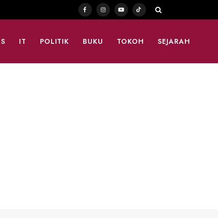
Facebook
Instagram
YouTube
TikTok
TS
IT
POLITIK
BUKU
TOKOH
SEJARAH