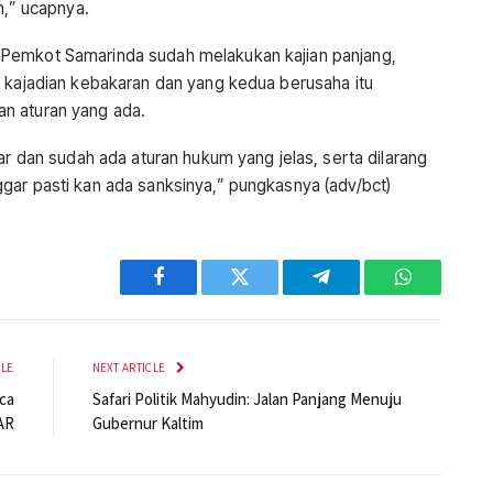
h,” ucapnya.
 Pemkot Samarinda sudah melakukan kajian panjang,
i kajadian kebakaran dan yang kedua berusaha itu
n aturan yang ada.
ar dan sudah ada aturan hukum yang jelas, serta dilarang
gar pasti kan ada sanksinya,” pungkasnya (adv/bct)
Facebook
Twitter
Telegram
WhatsApp
CLE
NEXT ARTICLE
ca
Safari Politik Mahyudin: Jalan Panjang Menuju
AR
Gubernur Kaltim