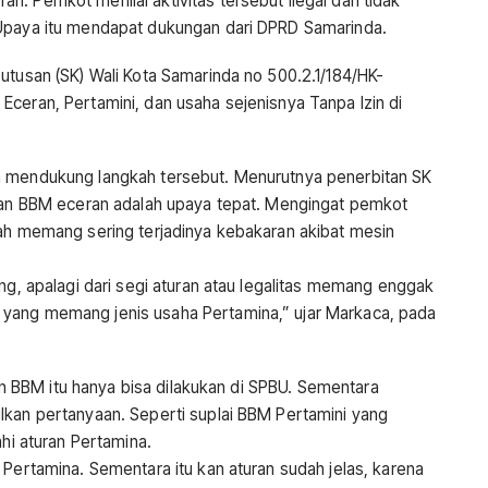
. Pemkot menilai aktivitas tersebut ilegal dan tidak
 Upaya itu mendapat dukungan dari DPRD Samarinda.
utusan (SK) Wali Kota Samarinda no 500.2.1/184/HK-
ceran, Pertamini, dan usaha sejenisnya Tanpa Izin di
a mendukung langkah tersebut. Menurutnya penerbitan SK
alan BBM eceran adalah upaya tepat. Mengingat pemkot
bah memang sering terjadinya kebakaran akibat mesin
ang, apalagi dari segi aturan atau legalitas memang enggak
yang memang jenis usaha Pertamina,” ujar Markaca, pada
alan BBM itu hanya bisa dilakukan di SPBU. Sementara
lkan pertanyaan. Seperti suplai BBM Pertamini yang
ahi aturan Pertamina.
 Pertamina. Sementara itu kan aturan sudah jelas, karena