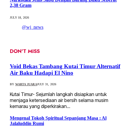
2,38 Gram
JULY 18, 2026
@wj_news
DON'T MISS
Void Bekas Tambang Kutai Timur Alternatif
Air Baku Hadapi El Nino
BY
WARTA JUARA
JULY 31, 2026
Kutai Timur- Sejumlah langkah disiapkan untuk
menjaga ketersediaan air bersih selama musim
kemarau yang diperkirakan…
Mengenal Tokoh Spiritual Sepanjang Masa : Al
Jalaluddin Rumi