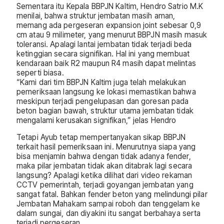
Sementara itu Kepala BBPJN Kaltim, Hendro Satrio M.K
menilai, bahwa struktur jembatan masih aman,
memang ada pergeseran expansion joint sebesar 0,9
cm atau 9 milimeter, yang menurut BBPJN masih masuk
toleransi. Apalagi lantai jembatan tidak terjadi beda
ketinggian secara signifikan. Hal ini yang membuat
kendaraan baik R2 maupun R4 masih dapat melintas
seperti biasa.
“Kami dari tim BBPJN Kaltim juga telah melakukan
pemeriksaan langsung ke lokasi memastikan bahwa
meskipun terjadi pengelupasan dan goresan pada
beton bagian bawah, struktur utama jembatan tidak
mengalami kerusakan signifikan,” jelas Hendro
Tetapi Ayub tetap mempertanyakan sikap BBPJN
terkait hasil pemeriksaan ini. Menurutnya siapa yang
bisa menjamin bahwa dengan tidak adanya fender,
maka pilar jembatan tidak akan ditabrak lagi secara
langsung? Apalagi ketika dilihat dari video rekaman
CCTV pemerintah, terjadi goyangan jembatan yang
sangat fatal. Bahkan fender beton yang melindungi pilar
Jembatan Mahakam sampai roboh dan tenggelam ke
dalam sungai, dan diyakini itu sangat berbahaya serta
terjadi pergeseran.