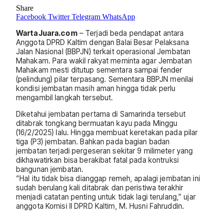
Share
Facebook
Twitter
Telegram
WhatsApp
WartaJuara.com
– Terjadi beda pendapat antara
Anggota DPRD Kaltim dengan Balai Besar Pelaksana
Jalan Nasional (BBPJN) terkait operasional Jembatan
Mahakam. Para wakil rakyat meminta agar Jembatan
Mahakam mesti ditutup sementara sampai fender
(pelindung) pilar terpasang. Sementara BBPJN menilai
kondisi jembatan masih aman hingga tidak perlu
mengambil langkah tersebut.
Diketahui jembatan pertama di Samarinda tersebut
ditabrak tongkang bermuatan kayu pada Minggu
(16/2/2025) lalu. Hingga membuat keretakan pada pilar
tiga (P3) jembatan. Bahkan pada bagian badan
jembatan terjadi pergeseran sekitar 9 milimeter yang
dikhawatirkan bisa berakibat fatal pada kontruksi
bangunan jembatan.
“Hal itu tidak bisa dianggap remeh, apalagi jembatan ini
sudah berulang kali ditabrak dan peristiwa terakhir
menjadi catatan penting untuk tidak lagi terulang,” ujar
anggota Komisi II DPRD Kaltim, M. Husni Fahruddin.