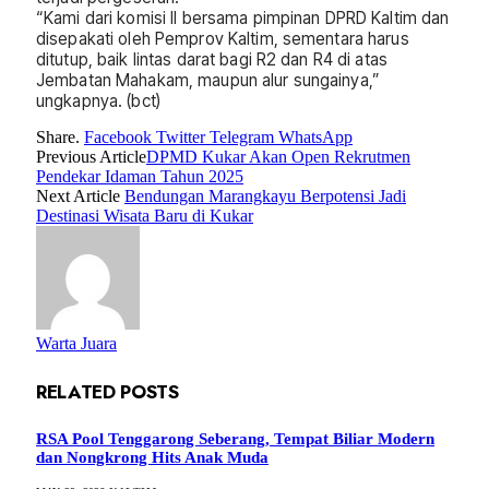
“Kami dari komisi II bersama pimpinan DPRD Kaltim dan
disepakati oleh Pemprov Kaltim, sementara harus
ditutup, baik lintas darat bagi R2 dan R4 di atas
Jembatan Mahakam, maupun alur sungainya,”
ungkapnya. (bct)
Share.
Facebook
Twitter
Telegram
WhatsApp
Previous Article
DPMD Kukar Akan Open Rekrutmen
Pendekar Idaman Tahun 2025
Next Article
Bendungan Marangkayu Berpotensi Jadi
Destinasi Wisata Baru di Kukar
Warta Juara
RELATED
POSTS
RSA Pool Tenggarong Seberang, Tempat Biliar Modern
dan Nongkrong Hits Anak Muda