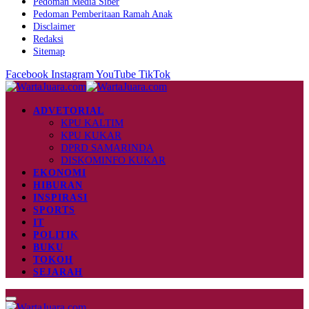
Pedoman Media Siber
Pedoman Pemberitaan Ramah Anak
Disclaimer
Redaksi
Sitemap
Facebook
Instagram
YouTube
TikTok
ADVETORIAL
KPU KALTIM
KPU KUKAR
DPRD SAMARINDA
DISKOMINFO KUKAR
EKONOMI
HIBURAN
INSPIRASI
SPORTS
IT
POLITIK
BUKU
TOKOH
SEJARAH