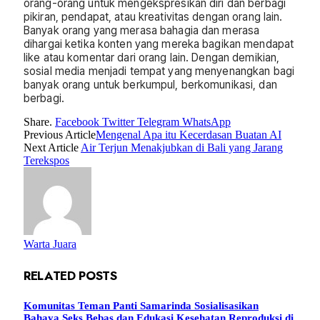
orang-orang untuk mengekspresikan diri dan berbagi
pikiran, pendapat, atau kreativitas dengan orang lain.
Banyak orang yang merasa bahagia dan merasa
dihargai ketika konten yang mereka bagikan mendapat
like atau komentar dari orang lain. Dengan demikian,
sosial media menjadi tempat yang menyenangkan bagi
banyak orang untuk berkumpul, berkomunikasi, dan
berbagi.
Share.
Facebook
Twitter
Telegram
WhatsApp
Previous Article
Mengenal Apa itu Kecerdasan Buatan AI
Next Article
Air Terjun Menakjubkan di Bali yang Jarang
Terekspos
Warta Juara
RELATED
POSTS
Komunitas Teman Panti Samarinda Sosialisasikan
Bahaya Seks Bebas dan Edukasi Kesehatan Reproduksi di