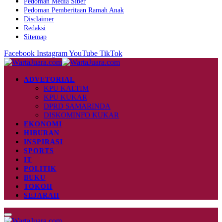
Pedoman Media Siber
Pedoman Pemberitaan Ramah Anak
Disclaimer
Redaksi
Sitemap
Facebook
Instagram
YouTube
TikTok
ADVETORIAL
KPU KALTIM
KPU KUKAR
DPRD SAMARINDA
DISKOMINFO KUKAR
EKONOMI
HIBURAN
INSPIRASI
SPORTS
IT
POLITIK
BUKU
TOKOH
SEJARAH