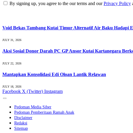
By signing up, you agree to the our terms and our
Privacy Policy
What's Hot
Void Bekas Tambang Kutai Timur Alternatif Air Baku Hadapi E
JULY 31, 2026
Aksi Sosial Donor Darah PC GP Ansor Kutai Kartanegara Ber
JULY 22, 2026
Mantapkan Konsolidasi Edi Oloan Lantik Relawan
JULY 18, 2026
Facebook
X (Twitter)
Instagram
Pedoman Media Siber
Pedoman Pemberitaan Ramah Anak
Disclaimer
Redaksi
Sitemap