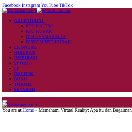
Facebook
Instagram
YouTube
TikTok
ADVETORIAL
KPU KALTIM
KPU KUKAR
DPRD SAMARINDA
DISKOMINFO KUKAR
EKONOMI
HIBURAN
INSPIRASI
SPORTS
IT
POLITIK
BUKU
TOKOH
SEJARAH
You are at:
Home
»
Memahami Virtual Reality: Apa itu dan Bagaiman