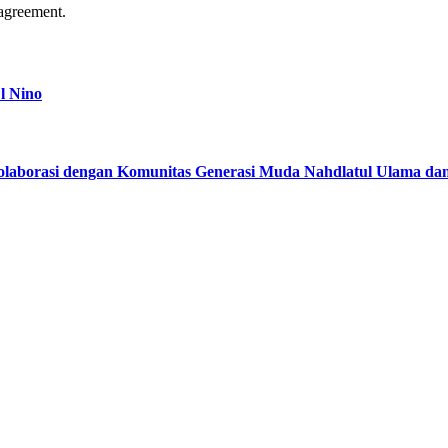
agreement.
l Nino
kolaborasi dengan Komunitas Generasi Muda Nahdlatul Ulama d