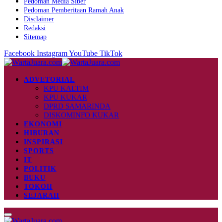
Pedoman Media Siber
Pedoman Pemberitaan Ramah Anak
Disclaimer
Redaksi
Sitemap
Facebook
Instagram
YouTube
TikTok
ADVETORIAL
KPU KALTIM
KPU KUKAR
DPRD SAMARINDA
DISKOMINFO KUKAR
EKONOMI
HIBURAN
INSPIRASI
SPORTS
IT
POLITIK
BUKU
TOKOH
SEJARAH