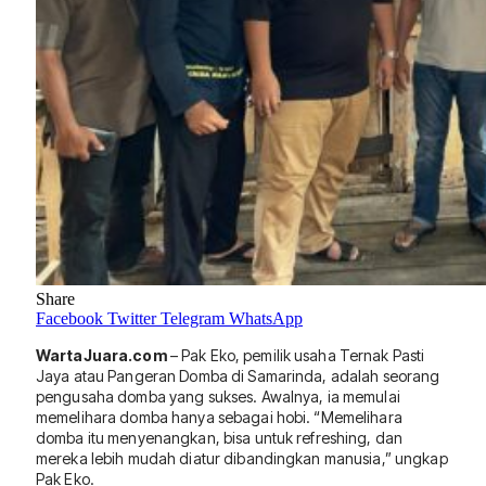
Share
Facebook
Twitter
Telegram
WhatsApp
WartaJuara.com
– Pak Eko, pemilik usaha Ternak Pasti
Jaya atau Pangeran Domba di Samarinda, adalah seorang
pengusaha domba yang sukses. Awalnya, ia memulai
memelihara domba hanya sebagai hobi. “Memelihara
domba itu menyenangkan, bisa untuk refreshing, dan
mereka lebih mudah diatur dibandingkan manusia,” ungkap
Pak Eko.