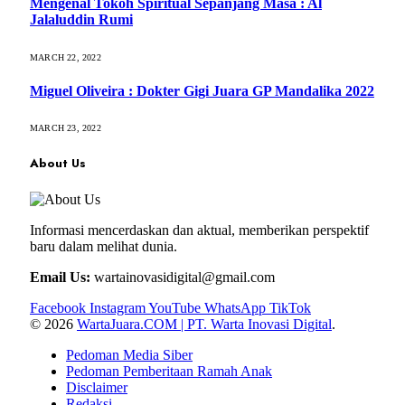
Mengenal Tokoh Spiritual Sepanjang Masa : Al
Jalaluddin Rumi
MARCH 22, 2022
Miguel Oliveira : Dokter Gigi Juara GP Mandalika 2022
MARCH 23, 2022
About Us
Informasi mencerdaskan dan aktual, memberikan perspektif
baru dalam melihat dunia.
Email Us:
wartainovasidigital@gmail.com
Facebook
Instagram
YouTube
WhatsApp
TikTok
© 2026
WartaJuara.COM | PT. Warta Inovasi Digital
.
Pedoman Media Siber
Pedoman Pemberitaan Ramah Anak
Disclaimer
Redaksi