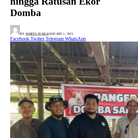
hingga Ratusan Ekor
Domba
BY
WARTA JUARA
JANUARY 1, 2025
Facebook
Twitter
Telegram
WhatsApp