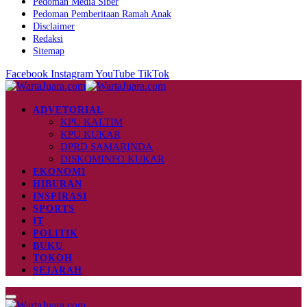
Pedoman Media Siber
Pedoman Pemberitaan Ramah Anak
Disclaimer
Redaksi
Sitemap
Facebook
Instagram
YouTube
TikTok
ADVETORIAL
KPU KALTIM
KPU KUKAR
DPRD SAMARINDA
DISKOMINFO KUKAR
EKONOMI
HIBURAN
INSPIRASI
SPORTS
IT
POLITIK
BUKU
TOKOH
SEJARAH