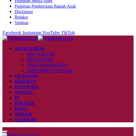
Pedoman Media Siber
Pedoman Pemberitaan Ramah Anak
Disclaimer
Redaksi
Sitemap
Facebook
Instagram
YouTube
TikTok
ADVETORIAL
KPU KALTIM
KPU KUKAR
DPRD SAMARINDA
DISKOMINFO KUKAR
EKONOMI
HIBURAN
INSPIRASI
SPORTS
IT
POLITIK
BUKU
TOKOH
SEJARAH