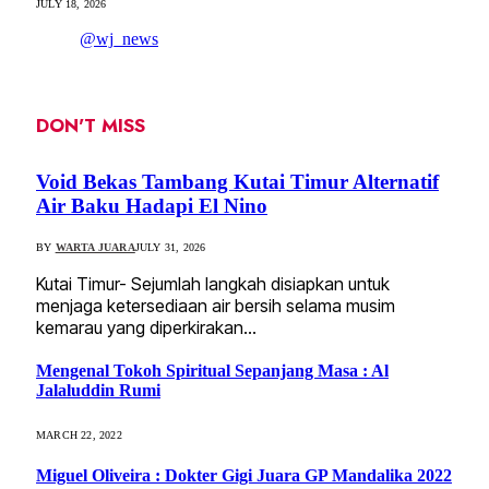
JULY 18, 2026
@wj_news
DON'T MISS
Void Bekas Tambang Kutai Timur Alternatif
Air Baku Hadapi El Nino
BY
WARTA JUARA
JULY 31, 2026
Kutai Timur- Sejumlah langkah disiapkan untuk
menjaga ketersediaan air bersih selama musim
kemarau yang diperkirakan…
Mengenal Tokoh Spiritual Sepanjang Masa : Al
Jalaluddin Rumi
MARCH 22, 2022
Miguel Oliveira : Dokter Gigi Juara GP Mandalika 2022