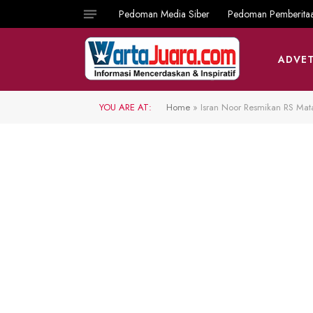
Pedoman Media Siber
Pedoman Pemberita
ADVET
YOU ARE AT:
Home
»
Isran Noor Resmikan RS Mata