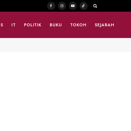
Facebook
Instagram
YouTube
TikTok
TS
IT
POLITIK
BUKU
TOKOH
SEJARAH