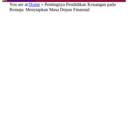
You are at:
Home
»
Pentingnya Pendidikan Keuangan pada
Remaja: Menyiapkan Masa Depan Finansial