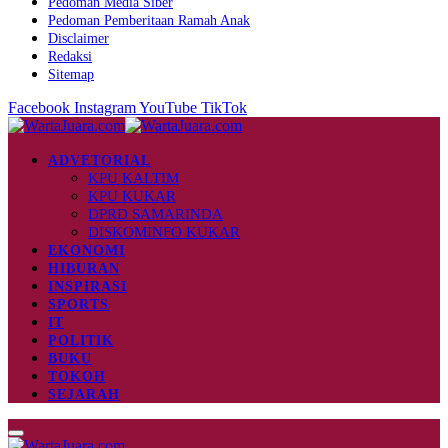
Pedoman Media Siber
Pedoman Pemberitaan Ramah Anak
Disclaimer
Redaksi
Sitemap
Facebook
Instagram
YouTube
TikTok
ADVETORIAL
KPU KALTIM
KPU KUKAR
DPRD SAMARINDA
DISKOMINFO KUKAR
EKONOMI
HIBURAN
INSPIRASI
SPORTS
IT
POLITIK
BUKU
TOKOH
SEJARAH