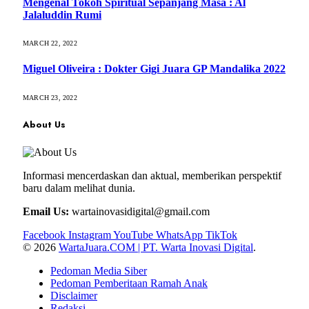
Mengenal Tokoh Spiritual Sepanjang Masa : Al
Jalaluddin Rumi
MARCH 22, 2022
Miguel Oliveira : Dokter Gigi Juara GP Mandalika 2022
MARCH 23, 2022
About Us
Informasi mencerdaskan dan aktual, memberikan perspektif
baru dalam melihat dunia.
Email Us:
wartainovasidigital@gmail.com
Facebook
Instagram
YouTube
WhatsApp
TikTok
© 2026
WartaJuara.COM | PT. Warta Inovasi Digital
.
Pedoman Media Siber
Pedoman Pemberitaan Ramah Anak
Disclaimer
Redaksi