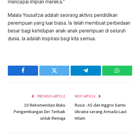
mencapai impian mereka.”
Malala Yousafzai adalah seorang aktivis pendidikan
perempuan yang luar biasa. Ia telah membuat perbedaan
besar bagi kehidupan anak-anak perempuan di seluruh
dunia. Ia adalah inspirasi bagi kita semua.
Facebook
Twitter
Telegram
WhatsAp
PREVIOUS ARTICLE
NEXT ARTICLE
10 Rekomendasi Buku
Rusia : AS dan Inggris bantu
Pengembangan Diri Terbaik
Ukraina serang Armada Laut
untuk Remaja
Hitam