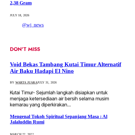
2,38 Gram
JULY 18, 2026
@wj_news
DON'T MISS
Void Bekas Tambang Kutai Timur Alternatif
Air Baku Hadapi El Nino
BY
WARTA JUARA
JULY 31, 2026
Kutai Timur- Sejumlah langkah disiapkan untuk
menjaga ketersediaan air bersih selama musim
kemarau yang diperkirakan…
Mengenal Tokoh Spiritual Sepanjang Masa : Al
Jalaluddin Rumi
MARCH 22, 2022