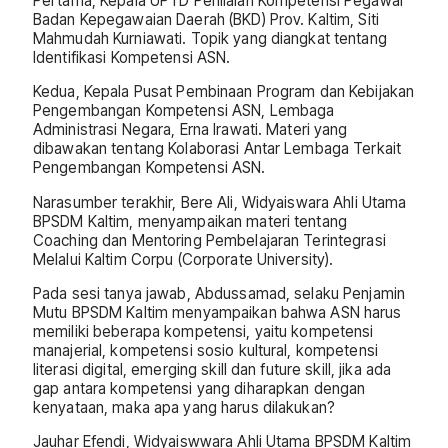
Pertama, Kepala UPTD Penilaian Kompetensi Pegawai
Badan Kepegawaian Daerah (BKD) Prov. Kaltim, Siti
Mahmudah Kurniawati. Topik yang diangkat tentang
Identifikasi Kompetensi ASN.
Kedua, Kepala Pusat Pembinaan Program dan Kebijakan
Pengembangan Kompetensi ASN, Lembaga
Administrasi Negara, Erna Irawati. Materi yang
dibawakan tentang Kolaborasi Antar Lembaga Terkait
Pengembangan Kompetensi ASN.
Narasumber terakhir, Bere Ali, Widyaiswara Ahli Utama
BPSDM Kaltim, menyampaikan materi tentang
Coaching dan Mentoring Pembelajaran Terintegrasi
Melalui Kaltim Corpu (Corporate University).
Pada sesi tanya jawab, Abdussamad, selaku Penjamin
Mutu BPSDM Kaltim menyampaikan bahwa ASN harus
memiliki beberapa kompetensi, yaitu kompetensi
manajerial, kompetensi sosio kultural, kompetensi
literasi digital, emerging skill dan future skill, jika ada
gap antara kompetensi yang diharapkan dengan
kenyataan, maka apa yang harus dilakukan?
Jauhar Efendi, Widyaiswwara Ahli Utama BPSDM Kaltim