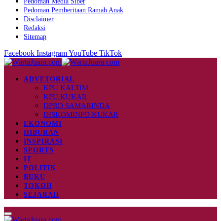
Pedoman Media Siber
Pedoman Pemberitaan Ramah Anak
Disclaimer
Redaksi
Sitemap
Facebook
Instagram
YouTube
TikTok
ADVETORIAL
KPU KALTIM
KPU KUKAR
DPRD SAMARINDA
DISKOMINFO KUKAR
EKONOMI
HIBURAN
INSPIRASI
SPORTS
IT
POLITIK
BUKU
TOKOH
SEJARAH