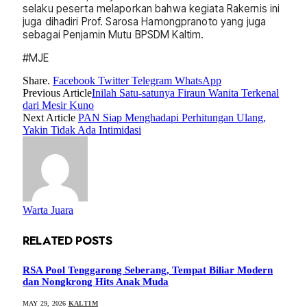
selaku peserta melaporkan bahwa kegiata Rakernis ini
juga dihadiri Prof. Sarosa Hamongpranoto yang juga
sebagai Penjamin Mutu BPSDM Kaltim.
#MJE
Share.
Facebook
Twitter
Telegram
WhatsApp
Previous Article
Inilah Satu-satunya Firaun Wanita Terkenal
dari Mesir Kuno
Next Article
PAN Siap Menghadapi Perhitungan Ulang,
Yakin Tidak Ada Intimidasi
Warta Juara
RELATED
POSTS
RSA Pool Tenggarong Seberang, Tempat Biliar Modern
dan Nongkrong Hits Anak Muda
MAY 29, 2026
KALTIM