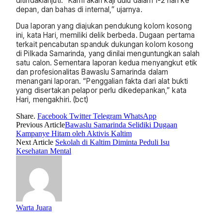
ditindaklanjuti. “Kami akan kaji dulu dalam 1-2 hari ke
depan, dan bahas di internal,” ujarnya.
Dua laporan yang diajukan pendukung kolom kosong
ini, kata Hari, memiliki delik berbeda. Dugaan pertama
terkait pencabutan spanduk dukungan kolom kosong
di Pilkada Samarinda, yang dinilai menguntungkan salah
satu calon. Sementara laporan kedua menyangkut etik
dan profesionalitas Bawaslu Samarinda dalam
menangani laporan. “Penggalian fakta dari alat bukti
yang disertakan pelapor perlu dikedepankan,” kata
Hari, mengakhiri. (bct)
Share.
Facebook
Twitter
Telegram
WhatsApp
Previous Article
Bawaslu Samarinda Selidiki Dugaan
Kampanye Hitam oleh Aktivis Kaltim
Next Article
Sekolah di Kaltim Diminta Peduli Isu
Kesehatan Mental
Warta Juara