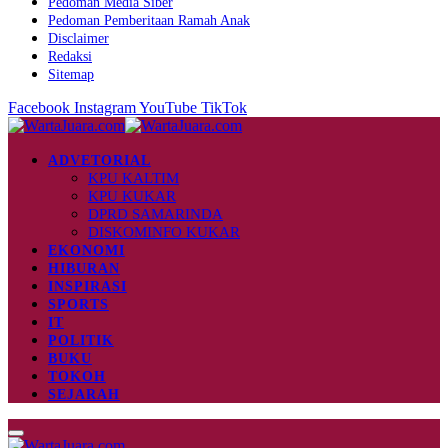
Pedoman Media Siber
Pedoman Pemberitaan Ramah Anak
Disclaimer
Redaksi
Sitemap
Facebook
Instagram
YouTube
TikTok
ADVETORIAL
KPU KALTIM
KPU KUKAR
DPRD SAMARINDA
DISKOMINFO KUKAR
EKONOMI
HIBURAN
INSPIRASI
SPORTS
IT
POLITIK
BUKU
TOKOH
SEJARAH