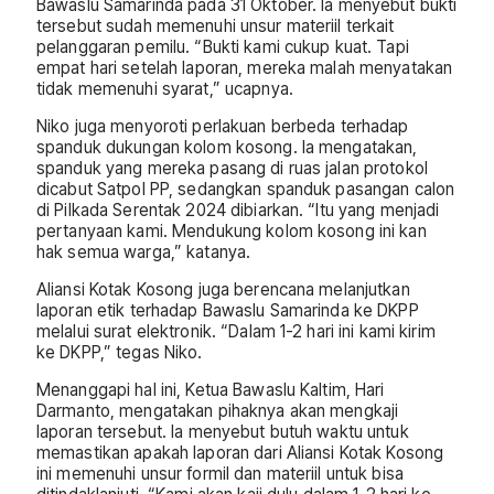
Bawaslu Samarinda pada 31 Oktober. Ia menyebut bukti
tersebut sudah memenuhi unsur materiil terkait
pelanggaran pemilu. “Bukti kami cukup kuat. Tapi
empat hari setelah laporan, mereka malah menyatakan
tidak memenuhi syarat,” ucapnya.
Niko juga menyoroti perlakuan berbeda terhadap
spanduk dukungan kolom kosong. Ia mengatakan,
spanduk yang mereka pasang di ruas jalan protokol
dicabut Satpol PP, sedangkan spanduk pasangan calon
di Pilkada Serentak 2024 dibiarkan. “Itu yang menjadi
pertanyaan kami. Mendukung kolom kosong ini kan
hak semua warga,” katanya.
Aliansi Kotak Kosong juga berencana melanjutkan
laporan etik terhadap Bawaslu Samarinda ke DKPP
melalui surat elektronik. “Dalam 1-2 hari ini kami kirim
ke DKPP,” tegas Niko.
Menanggapi hal ini, Ketua Bawaslu Kaltim, Hari
Darmanto, mengatakan pihaknya akan mengkaji
laporan tersebut. Ia menyebut butuh waktu untuk
memastikan apakah laporan dari Aliansi Kotak Kosong
ini memenuhi unsur formil dan materiil untuk bisa