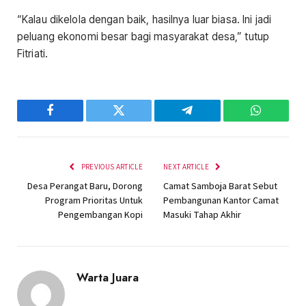
“Kalau dikelola dengan baik, hasilnya luar biasa. Ini jadi
peluang ekonomi besar bagi masyarakat desa,” tutup
Fitriati.
Facebook
Twitter
Telegram
WhatsAp
PREVIOUS ARTICLE
NEXT ARTICLE
Desa Perangat Baru, Dorong
Camat Samboja Barat Sebut
Program Prioritas Untuk
Pembangunan Kantor Camat
Pengembangan Kopi
Masuki Tahap Akhir
Warta Juara