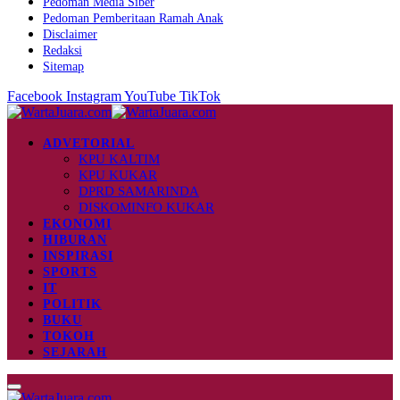
Pedoman Media Siber
Pedoman Pemberitaan Ramah Anak
Disclaimer
Redaksi
Sitemap
Facebook
Instagram
YouTube
TikTok
ADVETORIAL
KPU KALTIM
KPU KUKAR
DPRD SAMARINDA
DISKOMINFO KUKAR
EKONOMI
HIBURAN
INSPIRASI
SPORTS
IT
POLITIK
BUKU
TOKOH
SEJARAH