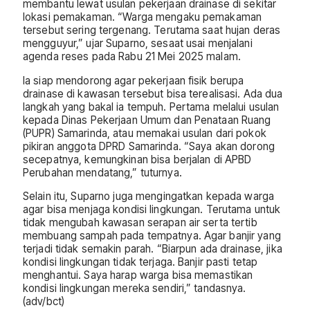
membantu lewat usulan pekerjaan drainase di sekitar
lokasi pemakaman. “Warga mengaku pemakaman
tersebut sering tergenang. Terutama saat hujan deras
mengguyur,” ujar Suparno, sesaat usai menjalani
agenda reses pada Rabu 21 Mei 2025 malam.
Ia siap mendorong agar pekerjaan fisik berupa
drainase di kawasan tersebut bisa terealisasi. Ada dua
langkah yang bakal ia tempuh. Pertama melalui usulan
kepada Dinas Pekerjaan Umum dan Penataan Ruang
(PUPR) Samarinda, atau memakai usulan dari pokok
pikiran anggota DPRD Samarinda. “Saya akan dorong
secepatnya, kemungkinan bisa berjalan di APBD
Perubahan mendatang,” tuturnya.
Selain itu, Suparno juga mengingatkan kepada warga
agar bisa menjaga kondisi lingkungan. Terutama untuk
tidak mengubah kawasan serapan air serta tertib
membuang sampah pada tempatnya. Agar banjir yang
terjadi tidak semakin parah. “Biarpun ada drainase, jika
kondisi lingkungan tidak terjaga. Banjir pasti tetap
menghantui. Saya harap warga bisa memastikan
kondisi lingkungan mereka sendiri,” tandasnya.
(adv/bct)