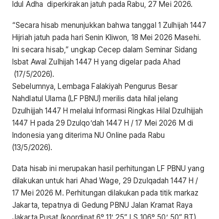
Idul Adha diperkirakan jatuh pada Rabu, 27 Mei 2026.
“Secara hisab menunjukkan bahwa tanggal 1 Zulhijah 1447
Hijriah jatuh pada hari Senin Kliwon, 18 Mei 2026 Masehi.
Ini secara hisab,” ungkap Cecep dalam Seminar Sidang
Isbat Awal Zulhijah 1447 H yang digelar pada Ahad
(17/5/2026).
Sebelumnya, Lembaga Falakiyah Pengurus Besar
Nahdlatul Ulama (LF PBNU) merilis data hilal jelang
Dzulhijjah 1447 H melalui Informasi Ringkas Hilal Dzulhijjah
1447 H pada 29 Dzulqo’dah 1447 H / 17 Mei 2026 M di
Indonesia yang diterima NU Online pada Rabu
(13/5/2026).
Data hisab ini merupakan hasil perhitungan LF PBNU yang
dilakukan untuk hari Ahad Wage, 29 Dzulqadah 1447 H /
17 Mei 2026 M. Perhitungan dilakukan pada titik markaz
Jakarta, tepatnya di Gedung PBNU Jalan Kramat Raya
Jakarta Pusat (koordinat 6º 11’ 25” LS 106º 50’ 50” BT).