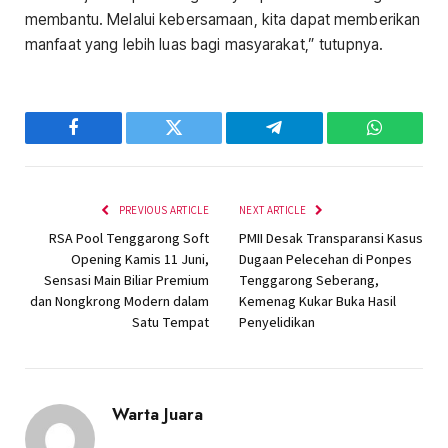
membantu. Melalui kebersamaan, kita dapat memberikan
manfaat yang lebih luas bagi masyarakat,” tutupnya.
Facebook
Twitter
Telegram
WhatsAp
PREVIOUS ARTICLE
NEXT ARTICLE
RSA Pool Tenggarong Soft
PMII Desak Transparansi Kasus
Opening Kamis 11 Juni,
Dugaan Pelecehan di Ponpes
Sensasi Main Biliar Premium
Tenggarong Seberang,
dan Nongkrong Modern dalam
Kemenag Kukar Buka Hasil
Satu Tempat
Penyelidikan
Warta Juara