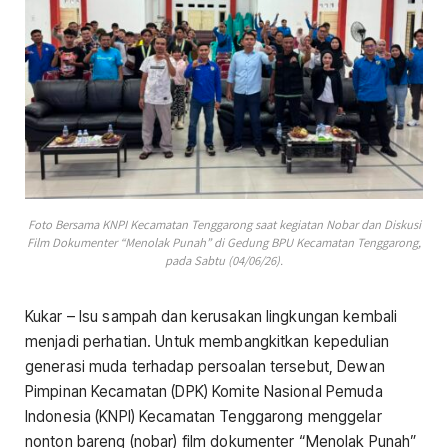
Foto Bersama KNPI Kecamatan Tenggarong saat kegiatan Nobar dan Diskusi
Film Dokumenter “Menolak Punah” di Gedung BPU Kecamatan Tenggarong,
pada Sabtu (04/06/26).
Kukar – Isu sampah dan kerusakan lingkungan kembali
menjadi perhatian. Untuk membangkitkan kepedulian
generasi muda terhadap persoalan tersebut, Dewan
Pimpinan Kecamatan (DPK) Komite Nasional Pemuda
Indonesia (KNPI) Kecamatan Tenggarong menggelar
nonton bareng (nobar) film dokumenter “Menolak Punah”