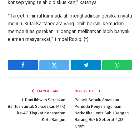
konsep yang telah didiskusikan,” katanya
“Target minimal kami adalah menghadirkan gerakan nyata
menuju Kutai Kartanegara yang lebih bersih, kemudian
memperluas gerakan ini dengan melibatkan lebih banyak
elemen masyarakat,” timpal Roziq. (*)
Facebook
Twitter
Telegram
WhatsAp
PREVIOUS ARTICLE
NEXT ARTICLE
H. Doni Ikhwan Serahkan
Polsek Sebulu Amankan
Bantuan untuk Sukseskan MTQ
Pemuda Penyalahgunaan
ke-47 Tingkat Kecamatan
Narkotika Jenis Sabu Dengan
Kota Bangun
Barang Bukti Seberat 2,38
Gram