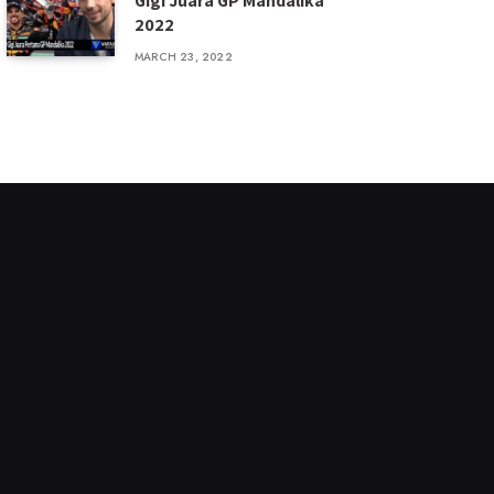
Gigi Juara GP Mandalika
2022
MARCH 23, 2022