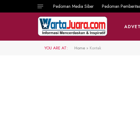
Pedoman Media Siber
Pedoman Pemberita
ADVET
YOU ARE AT:
Home
»
Kontak