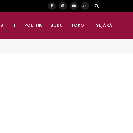
Facebook
Instagram
YouTube
TikTok
TS
IT
POLITIK
BUKU
TOKOH
SEJARAH