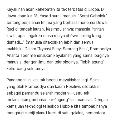
Keyakinan akan kehebatan itu tak terbatas di Eropa. Di
Jawa abad ke-18, Yasadipura I menulis “Serat Cabolek”
tentang perjalanan Bhima yang berhasil menemui Dewa
Ruci di tengah lautan. Kesimpulannya: manusia “tinitah
luwih, apan ingaken rahsa mulya dhéwé saking kang
dumadi…” (manusia ditakdirkan lebih dari semua
makhluk). Dalam “Nyanyi Sunyi Seorang Bisu”, Pramoedya
Ananta Toer meneruskan keyakinan yang sama: baginya,
manusia, dengan ilmu dan teknologinya, “lebih agung”
ketimbang sekitarnya.
Pandangan ini kini tak begitu meyakinkan lagi. Sains—
yang oleh Pramoedya dan kaum Positivis diletakkan
sebagai pemandu sejarah modern—justru tak
melanjutkan gambaran ke-“agung”-an manusia. Dengan
kemajuan teknologi teleskop Hubble kita tampak hanya
menghuni sebiji planet kecil di satu galaksi, sementara