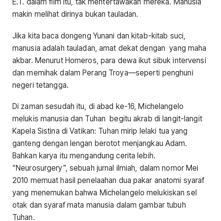
E.T. dalam film itu, tak mentertawakan mereka. Manusia
makin melihat dirinya bukan tauladan.
Jika kita baca dongeng Yunani dan kitab-kitab suci,
manusia adalah tauladan, amat dekat dengan yang maha
akbar. Menurut Homeros, para dewa ikut sibuk intervensi
dan memihak dalam Perang Troya—seperti penghuni
negeri tetangga.
Di zaman sesudah itu, di abad ke-16, Michelangelo
melukis manusia dan Tuhan begitu akrab di langit-langit
Kapela Sistina di Vatikan: Tuhan mirip lelaki tua yang
ganteng dengan lengan berotot menjangkau Adam.
Bahkan karya itu mengandung cerita lebih.
“Neurosurgery”, sebuah jurnal ilmiah, dalam nomor Mei
2010 memuat hasil penelaahan dua pakar anatomi syaraf
yang menemukan bahwa Michelangelo melukiskan sel
otak dan syaraf mata manusia dalam gambar tubuh
Tuhan.