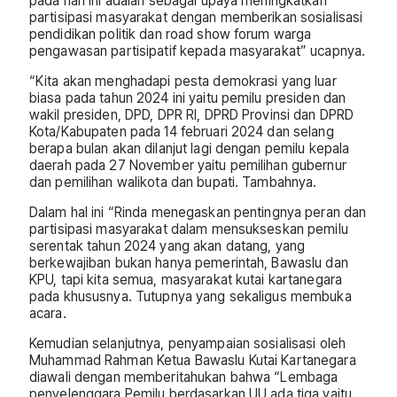
pada hari ini adalah sebagai upaya meningkatkan
partisipasi masyarakat dengan memberikan sosialisasi
pendidikan politik dan road show forum warga
pengawasan partisipatif kepada masyarakat” ucapnya.
“Kita akan menghadapi pesta demokrasi yang luar
biasa pada tahun 2024 ini yaitu pemilu presiden dan
wakil presiden, DPD, DPR RI, DPRD Provinsi dan DPRD
Kota/Kabupaten pada 14 februari 2024 dan selang
berapa bulan akan dilanjut lagi dengan pemilu kepala
daerah pada 27 November yaitu pemilihan gubernur
dan pemilihan walikota dan bupati. Tambahnya.
Dalam hal ini “Rinda menegaskan pentingnya peran dan
partisipasi masyarakat dalam mensukseskan pemilu
serentak tahun 2024 yang akan datang, yang
berkewajiban bukan hanya pemerintah, Bawaslu dan
KPU, tapi kita semua, masyarakat kutai kartanegara
pada khususnya. Tutupnya yang sekaligus membuka
acara.
Kemudian selanjutnya, penyampaian sosialisasi oleh
Muhammad Rahman Ketua Bawaslu Kutai Kartanegara
diawali dengan memberitahukan bahwa “Lembaga
penyelenggara Pemilu berdasarkan UU ada tiga yaitu