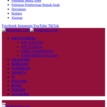
Pedoman Media Siber
Pedoman Pemberitaan Ramah Anak
Disclaimer
Redaksi
Sitemap
Facebook
Instagram
YouTube
TikTok
ADVETORIAL
KPU KALTIM
KPU KUKAR
DPRD SAMARINDA
DISKOMINFO KUKAR
EKONOMI
HIBURAN
INSPIRASI
SPORTS
IT
POLITIK
BUKU
TOKOH
SEJARAH