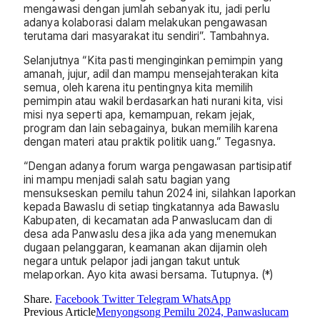
mengawasi dengan jumlah sebanyak itu, jadi perlu
adanya kolaborasi dalam melakukan pengawasan
terutama dari masyarakat itu sendiri”. Tambahnya.
Selanjutnya “Kita pasti menginginkan pemimpin yang
amanah, jujur, adil dan mampu mensejahterakan kita
semua, oleh karena itu pentingnya kita memilih
pemimpin atau wakil berdasarkan hati nurani kita, visi
misi nya seperti apa, kemampuan, rekam jejak,
program dan lain sebagainya, bukan memilih karena
dengan materi atau praktik politik uang.” Tegasnya.
“Dengan adanya forum warga pengawasan partisipatif
ini mampu menjadi salah satu bagian yang
mensukseskan pemilu tahun 2024 ini, silahkan laporkan
kepada Bawaslu di setiap tingkatannya ada Bawaslu
Kabupaten, di kecamatan ada Panwaslucam dan di
desa ada Panwaslu desa jika ada yang menemukan
dugaan pelanggaran, keamanan akan dijamin oleh
negara untuk pelapor jadi jangan takut untuk
melaporkan. Ayo kita awasi bersama. Tutupnya. (*)
Share.
Facebook
Twitter
Telegram
WhatsApp
Previous Article
Menyongsong Pemilu 2024, Panwaslucam