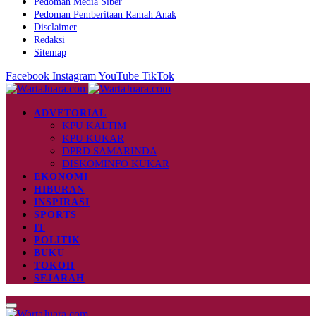
Pedoman Media Siber
Pedoman Pemberitaan Ramah Anak
Disclaimer
Redaksi
Sitemap
Facebook
Instagram
YouTube
TikTok
ADVETORIAL
KPU KALTIM
KPU KUKAR
DPRD SAMARINDA
DISKOMINFO KUKAR
EKONOMI
HIBURAN
INSPIRASI
SPORTS
IT
POLITIK
BUKU
TOKOH
SEJARAH