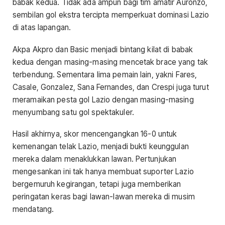
babak kedua. Tidak ada ampun bagi tim amatir Auronzo,
sembilan gol ekstra tercipta memperkuat dominasi Lazio
di atas lapangan.
Akpa Akpro dan Basic menjadi bintang kilat di babak
kedua dengan masing-masing mencetak brace yang tak
terbendung. Sementara lima pemain lain, yakni Fares,
Casale, Gonzalez, Sana Fernandes, dan Crespi juga turut
meramaikan pesta gol Lazio dengan masing-masing
menyumbang satu gol spektakuler.
Hasil akhirnya, skor mencengangkan 16-0 untuk
kemenangan telak Lazio, menjadi bukti keunggulan
mereka dalam menaklukkan lawan. Pertunjukan
mengesankan ini tak hanya membuat suporter Lazio
bergemuruh kegirangan, tetapi juga memberikan
peringatan keras bagi lawan-lawan mereka di musim
mendatang.