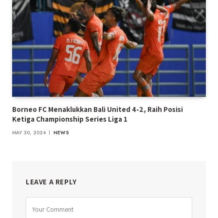
Borneo FC Menaklukkan Bali United 4-2, Raih Posisi
Ketiga Championship Series Liga 1
MAY 30, 2024
NEWS
LEAVE A REPLY