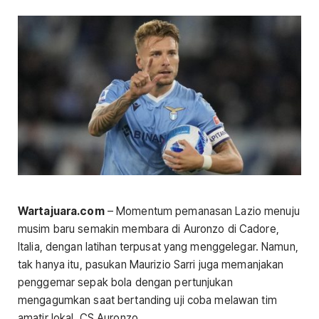
Wartajuara.com
– Momentum pemanasan Lazio menuju
musim baru semakin membara di Auronzo di Cadore,
Italia, dengan latihan terpusat yang menggelegar. Namun,
tak hanya itu, pasukan Maurizio Sarri juga memanjakan
penggemar sepak bola dengan pertunjukan
mengagumkan saat bertanding uji coba melawan tim
amatir lokal, CS Auronzo.