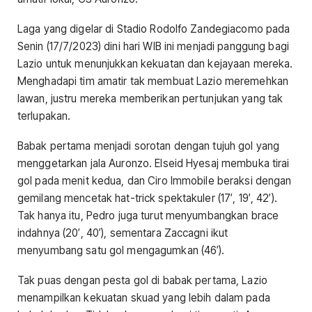
Laga yang digelar di Stadio Rodolfo Zandegiacomo pada
Senin (17/7/2023) dini hari WIB ini menjadi panggung bagi
Lazio untuk menunjukkan kekuatan dan kejayaan mereka.
Menghadapi tim amatir tak membuat Lazio meremehkan
lawan, justru mereka memberikan pertunjukan yang tak
terlupakan.
Babak pertama menjadi sorotan dengan tujuh gol yang
menggetarkan jala Auronzo. Elseid Hyesaj membuka tirai
gol pada menit kedua, dan Ciro Immobile beraksi dengan
gemilang mencetak hat-trick spektakuler (17′, 19′, 42′).
Tak hanya itu, Pedro juga turut menyumbangkan brace
indahnya (20′, 40′), sementara Zaccagni ikut
menyumbang satu gol mengagumkan (46′).
Tak puas dengan pesta gol di babak pertama, Lazio
menampilkan kekuatan skuad yang lebih dalam pada