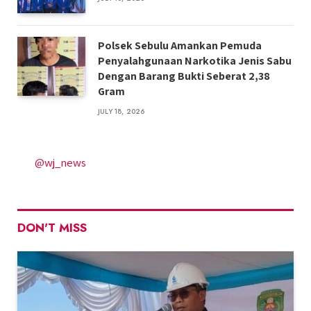
Polsek Sebulu Amankan Pemuda
Penyalahgunaan Narkotika Jenis Sabu
Dengan Barang Bukti Seberat 2,38
Gram
JULY 18, 2026
@wj_news
DON'T MISS