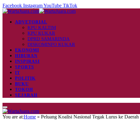
Facebook
Instagram
YouTube
TikTok
ADVETORIAL
KPU KALTIM
KPU KUKAR
DPRD SAMARINDA
DISKOMINFO KUKAR
EKONOMI
HIBURAN
INSPIRASI
SPORTS
IT
POLITIK
BUKU
TOKOH
SEJARAH
You are at:
Home
»
Peluang Koalisi Nasional Tegak Lurus ke Daerah