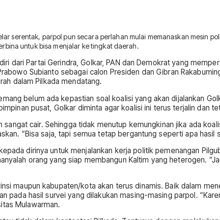
elar serentak, parpol pun secara perlahan mulai memanaskan mesin polit
erbina untuk bisa menjalar ke tingkat daerah.
 terdiri dari Partai Gerindra, Golkar, PAN dan Demokrat yang mem
ng Prabowo Subianto sebagai calon Presiden dan Gibran Rakabumin
daerah dalam Pilkada mendatang.
mang belum ada kepastian soal koalisi yang akan dijalankan Golka
mpinan pusat, Golkar diminta agar koalisi ini terus terjalin dan tet
sih sangat cair. Sehingga tidak menutup kemungkinan jika ada koal
taskan. “Bisa saja, tapi semua tetap bergantung seperti apa hasi
 kepada dirinya untuk menjalankan kerja politik pemenangan Pil
 hanyalah orang yang siap membangun Kaltim yang heterogen. “Jad
ovinsi maupun kabupaten/kota akan terus dinamis. Baik dalam me
kan pada hasil survei yang dilakukan masing-masing parpol. “Kare
sitas Mulawarman.