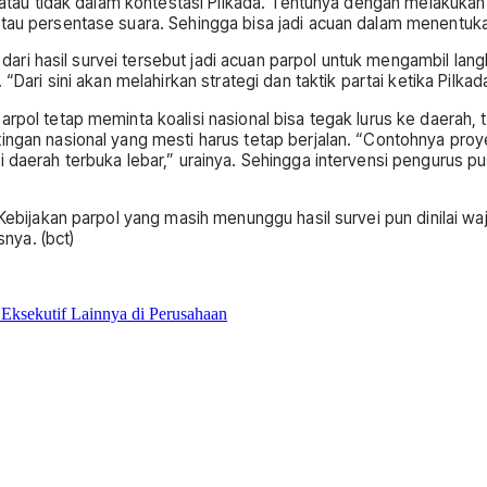
u atau tidak dalam kontestasi Pilkada. Tentunya dengan melakukan
atau persentase suara. Sehingga bisa jadi acuan dalam menentukan
, dari hasil survei tersebut jadi acuan parpol untuk mengambil lang
 “Dari sini akan melahirkan strategi dan taktik partai ketika Pilk
rpol tetap meminta koalisi nasional bisa tegak lurus ke daerah, 
gan nasional yang mesti harus tetap berjalan. “Contohnya proyek I
i daerah terbuka lebar,” urainya. Sehingga intervensi pengurus 
Kebijakan parpol yang masih menunggu hasil survei pun dinilai waja
nya. (bct)
sekutif Lainnya di Perusahaan