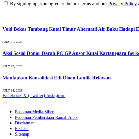
By signing up, you agree to the our terms and our
Privacy Policy
What's Hot
Void Bekas Tambang Kutai Timur Alternatif Air Baku Hadapi E
JULY 31, 2026
Aksi Sosial Donor Darah PC GP Ansor Kutai Kartanegara Ber
JULY 22, 2026
Mantapkan Konsolidasi Edi Oloan Lantik Relawan
JULY 18, 2026
Facebook
X (Twitter)
Instagram
Pedoman Media Siber
Pedoman Pemberitaan Ramah Anak
Disclaimer
Redaksi
Sitemap