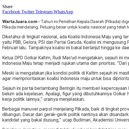
Share
Facebook
Twitter
Telegram
WhatsApp
WartaJuara.com
– Tahun ini Pemilihan Kepala Daerah (Pilkada) dig
Pilkada mendatang. Peluang besar untuk koalisi nasional yang telah t
Diketahui di tingkat nasional, ada Koalisi Indonesia Maju yang
yaitu PBB, Gelora, PSI dan Partai Garuda. Koalisi ini mengusu
Februari lalu. Tampaknya koalisi ini bakal berlanjut hingga ke 
Ketua DPD Golkar Kaltim, Rudi Mas’ud mengatakan, sejauh ini me
Indonesia Maju tetap menjadi rujukan utama dan prioritas. “Dari pi
Meski ia mengatakan jika kondisi politik di Kaltim sejauh ini ma
agar memprioritaskan koalisi Indonesia maju untuk bisa dipriori
Sejauh ini partai berlambang Beringin itu memberi kepercayaan
belum ada kejelasan. Apalagi, figur yang dibutuhkannya Golkar
kerja politik lainnya,” urainya menjelaskan.
Berbagai manuver parpol menjelang Pilkada, baik di tingkat pr
dibangun. Dasar dari gerak-gerik politik nantinya akan disandar
kandidat yang bakal diusung,” ucap Budiman, Akademisi Univer