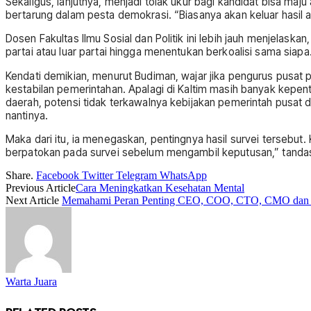
Sekaligus, lanjutnya, menjadi tolak ukur bagi kandidat bisa maj
bertarung dalam pesta demokrasi. “Biasanya akan keluar hasil 
Dosen Fakultas Ilmu Sosial dan Politik ini lebih jauh menjelaskan
partai atau luar partai hingga menentukan berkoalisi sama siapa.
Kendati demikian, menurut Budiman, wajar jika pengurus pusat pa
kestabilan pemerintahan. Apalagi di Kaltim masih banyak kepentin
daerah, potensi tidak terkawalnya kebijakan pemerintah pusat d
nantinya.
Maka dari itu, ia menegaskan, pentingnya hasil survei tersebut. 
berpatokan pada survei sebelum mengambil keputusan,” tandas
Share.
Facebook
Twitter
Telegram
WhatsApp
Previous Article
Cara Meningkatkan Kesehatan Mental
Next Article
Memahami Peran Penting CEO, COO, CTO, CMO dan Ek
Warta Juara