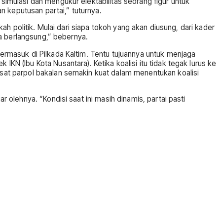
 simulasi dan mengukur elektabilitas seorang figur untuk
 keputusan partai,” tuturnya.
kah politik. Mulai dari siapa tokoh yang akan diusung, dari kader
ada berlangsung,” bebernya.
termasuk di Pilkada Kaltim. Tentu tujuannya untuk menjaga
KN (Ibu Kota Nusantara). Ketika koalisi itu tidak tegak lurus ke
pusat parpol bakalan semakin kuat dalam menentukan koalisi
r olehnya. “Kondisi saat ini masih dinamis, partai pasti