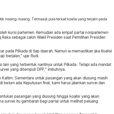
ik masing-masing. Termasuk pula terkait koalisi yang terjalin pada
peroleh kursi parlemen. Kemudian ada empat partai nonparlemen
g Raka sebagai calon Wakil Presiden saat Pemilihan Presiden
r pada Pilkada di tiap daerah. Namun ia memastikan jika Koalisi
ap berjalan,” ujar Rudi.
isi lain yang terbentuk nantinya untuk Pilkada. Tetapi ada mandat
l survei yang ditempuh DPP,” imbuhnya.
gub Kaltim. Sementara untuk pasangan yang akan diusung masih
i belum ada Keputusan final, kami harus jalankan survei dan
nentukan pasangan yang diusung hingga koalisi yang akan
na survei itu gambaran bagi partai untuk melihat peluang