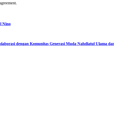
agreement.
l Nino
kolaborasi dengan Komunitas Generasi Muda Nahdlatul Ulama d