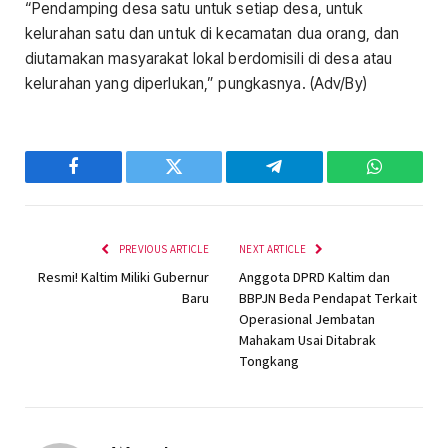
“Pendamping desa satu untuk setiap desa, untuk
kelurahan satu dan untuk di kecamatan dua orang, dan
diutamakan masyarakat lokal berdomisili di desa atau
kelurahan yang diperlukan,” pungkasnya. (Adv/By)
Facebook
Twitter
Telegram
WhatsAp
PREVIOUS ARTICLE
NEXT ARTICLE
Resmi! Kaltim Miliki Gubernur
Anggota DPRD Kaltim dan
Baru
BBPJN Beda Pendapat Terkait
Operasional Jembatan
Mahakam Usai Ditabrak
Tongkang