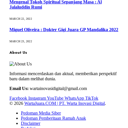
Mengenal Tokoh Spiritual Sepanjang Masa : Al
Jalaluddin Rumi
MARCH 22, 2022
Miguel Oliveira : Dokter Gigi Juara GP Mandalika 2022
MARCH 23, 2022
About Us
Informasi mencerdaskan dan aktual, memberikan perspektif
baru dalam melihat dunia.
Email Us:
wartainovasidigital@gmail.com
Facebook
Instagram
YouTube
WhatsApp
TikTok
© 2026
WartaJuara.COM | PT. Warta Inovasi Digital
.
Pedoman Media Siber
Pedoman Pemberitaan Ramah Anak
Disclaimer