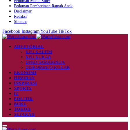
Pedoman Media Siber
Pedoman Pemberitaan Ramah Anak
Disclaimer
Redaksi
Sitemap
Facebook
Instagram
YouTube
TikTok
ADVETORIAL
KPU KALTIM
KPU KUKAR
DPRD SAMARINDA
DISKOMINFO KUKAR
EKONOMI
HIBURAN
INSPIRASI
SPORTS
IT
POLITIK
BUKU
TOKOH
SEJARAH