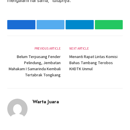
mengalami hal sama,” tutupnya.
Facebook
Twitter
Telegram
WhatsAp
PREVIOUS ARTICLE
NEXT ARTICLE
Belum Terpasang Fender
Menanti Rapat Lintas Komisi
Pelindung, Jembatan
Bahas Tambang Terobos
Mahakam I Samarinda Kembali
KHDTK Unmul
Tertabrak Tongkang
Warta Juara