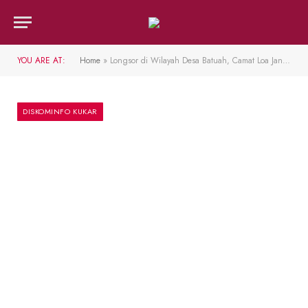
YOU ARE AT:
Home
»
Longsor di Wilayah Desa Batuah, Camat Loa Janan Imbau Tunggu Hasil Kajian
DISKOMINFO KUKAR