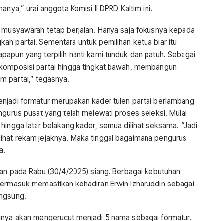
anya,” urai anggota Komisi II DPRD Kaltim ini.
s musyawarah tetap berjalan. Hanya saja fokusnya kepada
ah partai. Sementara untuk pemilihan ketua biar itu
papun yang terpilih nanti kami tunduk dan patuh. Sebagai
 komposisi partai hingga tingkat bawah, membangun
m partai,” tegasnya.
enjadi formatur merupakan kader tulen partai berlambang
ngurus pusat yang telah melewati proses seleksi. Mulai
hingga latar belakang kader, semua dilihat seksama. “Jadi
ihat rekam jejaknya. Maka tinggal bagaimana pengurus
a.
alan pada Rabu (30/4/2025) siang. Berbagai kebutuhan
 Termasuk memastikan kehadiran Erwin Izharuddin sebagai
angsung.
tinya akan mengerucut menjadi 5 nama sebagai formatur.