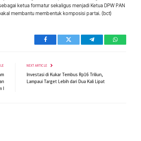
 sebagai ketua formatur sekaligus menjadi Ketua DPW PAN
 bakal membantu membentuk komposisi partai. (bct)
Facebook
Twitter
Telegram
WhatsApp
CLE
NEXT ARTICLE
am
Investasi di Kukar Tembus Rp16 Triliun,
an
Lampaui Target Lebih dari Dua Kali Lipat
 I