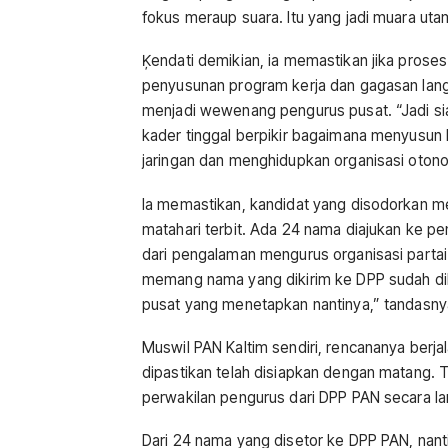
fokus meraup suara. Itu yang jadi muara utam
Ķendati demikian, ia memastikan jika prose
penyusunan program kerja dan gagasan langk
menjadi wewenang pengurus pusat. “Jadi sia
kader tinggal berpikir bagaimana menyusun
jaringan dan menghidupkan organisasi otono
Ia memastikan, kandidat yang disodorkan m
matahari terbit. Ada 24 nama diajukan ke pe
dari pengalaman mengurus organisasi partai 
memang nama yang dikirim ke DPP sudah dil
pusat yang menetapkan nantinya,” tandasny
Muswil PAN Kaltim sendiri, rencananya berj
dipastikan telah disiapkan dengan matang.
perwakilan pengurus dari DPP PAN secara l
Dari 24 nama yang disetor ke DPP PAN, nan