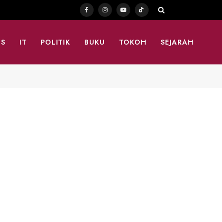
Facebook
Instagram
YouTube
TikTok
TS
IT
POLITIK
BUKU
TOKOH
SEJARAH