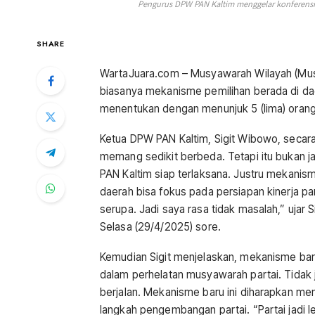
Pengurus DPW PAN Kaltim menggelar konferensi 
SHARE
WartaJuara.com – Musyawarah Wilayah (Muswil
biasanya mekanisme pemilihan berada di dae
menentukan dengan menunjuk 5 (lima) oran
Ketua DPW PAN Kaltim, Sigit Wibowo, secar
memang sedikit berbeda. Tetapi itu bukan j
PAN Kaltim siap terlaksana. Justru mekanism
daerah bisa fokus pada persiapan kinerja pa
serupa. Jadi saya rasa tidak masalah,” ujar 
Selasa (29/4/2025) sore.
Kemudian Sigit menjelaskan, mekanisme baru
dalam perhelatan musyawarah partai. Tidak j
berjalan. Mekanisme baru ini diharapkan me
langkah pengembangan partai. “Partai jadi le