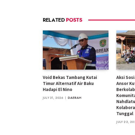
RELATED
POSTS
Void Bekas Tambang Kutai
Aksi Sos
Timur Alternatif Air Baku
Ansor Ku
Hadapi El Nino
Berkolab
Komunita
JULY 31, 2026
DAERAH
Nahdlatu
Kolabora
Tunggal
JULY 22, 20