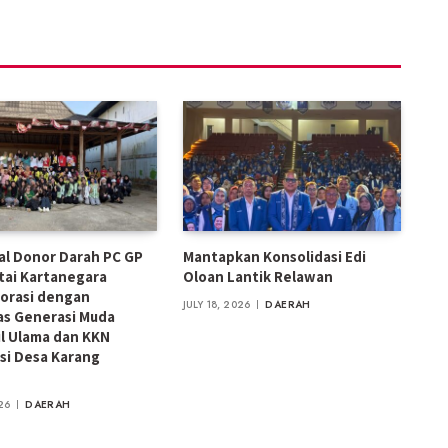
ial Donor Darah PC GP
Mantapkan Konsolidasi Edi
tai Kartanegara
Oloan Lantik Relawan
orasi dengan
JULY 18, 2026
DAERAH
s Generasi Muda
l Ulama dan KKN
si Desa Karang
26
DAERAH