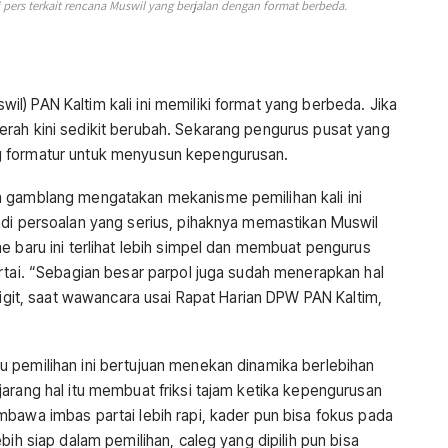
pers terkait rencana Muswil yang berjalan dengan format berbeda.
) PAN Kaltim kali ini memiliki format yang berbeda. Jika
rah kini sedikit berubah. Sekarang pengurus pusat yang
g formatur untuk menyusun kepengurusan.
a gamblang mengatakan mekanisme pemilihan kali ini
adi persoalan yang serius, pihaknya memastikan Muswil
e baru ini terlihat lebih simpel dan membuat pengurus
rtai. “Sebagian besar parpol juga sudah menerapkan hal
Sigit, saat wawancara usai Rapat Harian DPW PAN Kaltim,
 pemilihan ini bertujuan menekan dinamika berlebihan
arang hal itu membuat friksi tajam ketika kepengurusan
mbawa imbas partai lebih rapi, kader pun bisa fokus pada
bih siap dalam pemilihan, caleg yang dipilih pun bisa