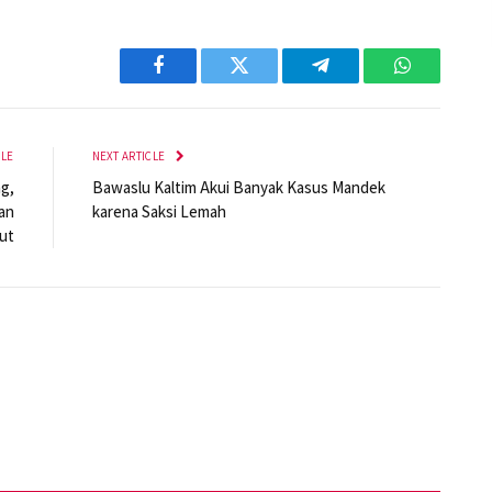
Facebook
Twitter
Telegram
WhatsApp
CLE
NEXT ARTICLE
g,
Bawaslu Kaltim Akui Banyak Kasus Mandek
an
karena Saksi Lemah
ut