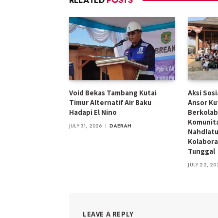
RELATED
POSTS
Void Bekas Tambang Kutai
Aksi Sos
Timur Alternatif Air Baku
Ansor Ku
Hadapi El Nino
Berkolab
Komunita
JULY 31, 2026
DAERAH
Nahdlatu
Kolabora
Tunggal
JULY 22, 20
LEAVE A REPLY