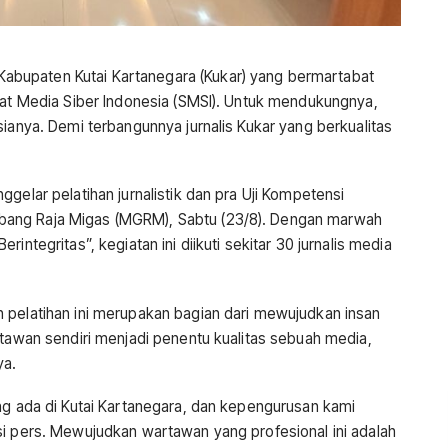
bupaten Kutai Kartanegara (Kukar) yang bermartabat
ikat Media Siber Indonesia (SMSI). Untuk mendukungnya,
sianya. Demi terbangunnya jurnalis Kukar yang berkualitas
gelar pelatihan jurnalistik dan pra Uji Kompetensi
ang Raja Migas (MGRM), Sabtu (23/8). Dengan marwah
integritas”, kegiatan ini diikuti sekitar 30 jurnalis media
 pelatihan ini merupakan bagian dari mewujudkan insan
rtawan sendiri menjadi penentu kualitas sebuah media,
ya.
ng ada di Kutai Kartanegara, dan kepengurusan kami
si pers. Mewujudkan wartawan yang profesional ini adalah