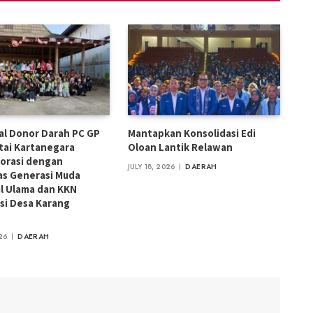
ial Donor Darah PC GP
Mantapkan Konsolidasi Edi
tai Kartanegara
Oloan Lantik Relawan
orasi dengan
JULY 18, 2026
DAERAH
s Generasi Muda
l Ulama dan KKN
si Desa Karang
26
DAERAH