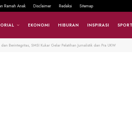
an Ramah Anak
Disclaimer
Redaksi
Sitemap
ORIAL
EKONOMI
HIBURAN
INSPIRASI
SPOR
dan Berintegritas, SMSI Kukar Gelar Pelatihan Jurnalistik dan Pra UKW