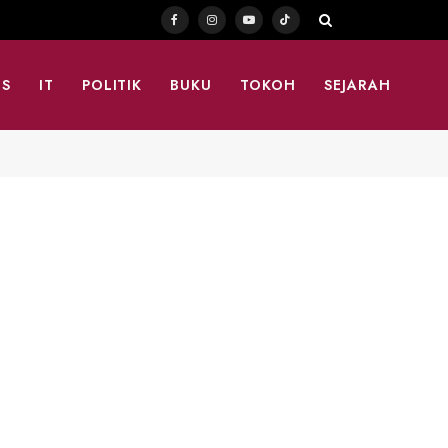
Facebook
Instagram
YouTube
TikTok
TS
IT
POLITIK
BUKU
TOKOH
SEJARAH