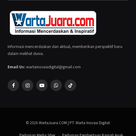
Informasi mencerdaskan dan aktual, memberikan perspektif baru
dalam melihat dunia.
Email Us:
wartainovasidigital@gmail.com
Facebook
Instagram
YouTube
WhatsApp
TikTok
© 2026
WartaJuara.COM | PT. Warta Inovasi Digital
.
Pedoman Media Siber
Pedoman Pemberitaan Ramah Anak