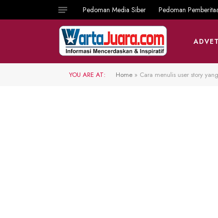
Pedoman Media Siber
Pedoman Pemberita
ADVET
YOU ARE AT:
Home
»
Cara menulis user story yang