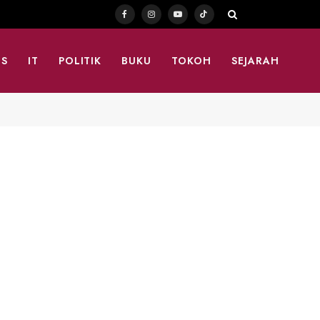
Facebook
Instagram
YouTube
TikTok
TS
IT
POLITIK
BUKU
TOKOH
SEJARAH