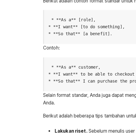
Berikut adalah contoh format standar untuk 
* **As a** [role],

* **I want** [to do something],

Contoh:
* **As a** customer,

* **I want** to be able to checkout 
Selain format standar, Anda juga dapat men
Anda.
Berikut adalah beberapa tips tambahan untuk
Lakukan riset.
Sebelum menulis user 