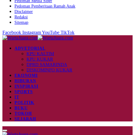
Pedoman Media Siber
Pedoman Pemberitaan Ramah Anak
Disclaimer
Redaksi
Sitemap
Facebook
Instagram
YouTube
TikTok
ADVETORIAL
KPU KALTIM
KPU KUKAR
DPRD SAMARINDA
DISKOMINFO KUKAR
EKONOMI
HIBURAN
INSPIRASI
SPORTS
IT
POLITIK
BUKU
TOKOH
SEJARAH