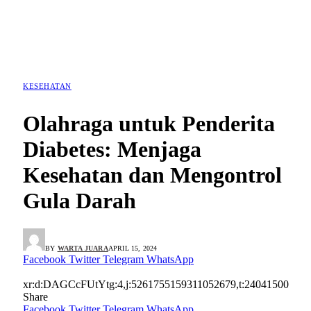
KESEHATAN
Olahraga untuk Penderita
Diabetes: Menjaga
Kesehatan dan Mengontrol
Gula Darah
BY
WARTA JUARA
APRIL 15, 2024
Facebook
Twitter
Telegram
WhatsApp
xr:d:DAGCcFUtYtg:4,j:5261755159311052679,t:24041500
Share
Facebook
Twitter
Telegram
WhatsApp