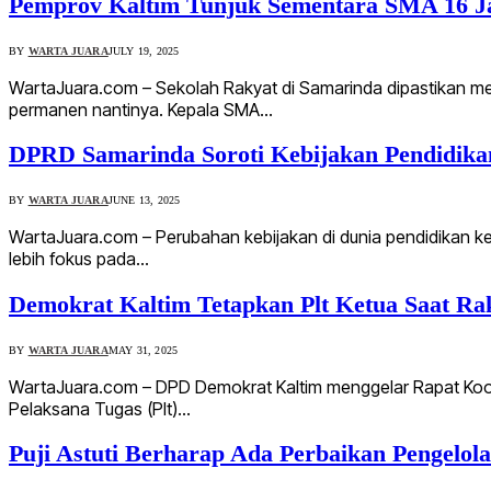
Pemprov Kaltim Tunjuk Sementara SMA 16 Ja
BY
WARTA JUARA
JULY 19, 2025
WartaJuara.com – Sekolah Rakyat di Samarinda dipastikan me
permanen nantinya. Kepala SMA…
DPRD Samarinda Soroti Kebijakan Pendidikan
BY
WARTA JUARA
JUNE 13, 2025
WartaJuara.com – Perubahan kebijakan di dunia pendidikan ke
lebih fokus pada…
Demokrat Kaltim Tetapkan Plt Ketua Saat Ra
BY
WARTA JUARA
MAY 31, 2025
WartaJuara.com – DPD Demokrat Kaltim menggelar Rapat Koordi
Pelaksana Tugas (Plt)…
Puji Astuti Berharap Ada Perbaikan Pengel