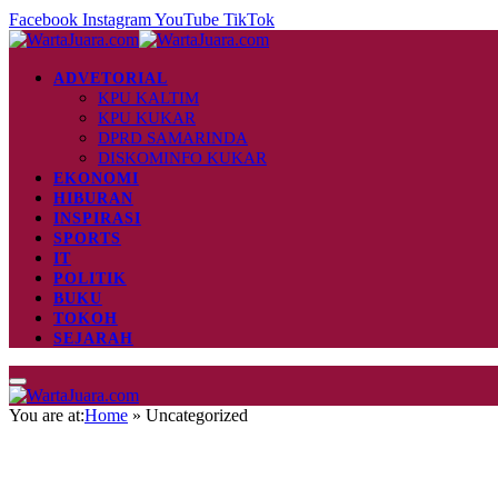
Facebook
Instagram
YouTube
TikTok
ADVETORIAL
KPU KALTIM
KPU KUKAR
DPRD SAMARINDA
DISKOMINFO KUKAR
EKONOMI
HIBURAN
INSPIRASI
SPORTS
IT
POLITIK
BUKU
TOKOH
SEJARAH
You are at:
Home
»
Uncategorized