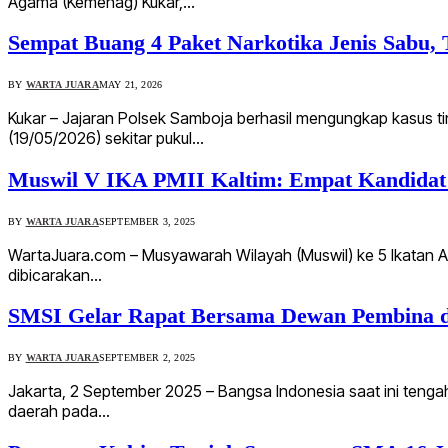
Agama (Kemenag) Kukar,…
Sempat Buang 4 Paket Narkotika Jenis Sabu,
BY
WARTA JUARA
MAY 21, 2026
Kukar – Jajaran Polsek Samboja berhasil mengungkap kasus t
(19/05/2026) sekitar pukul…
Muswil V IKA PMII Kaltim: Empat Kandidat B
BY
WARTA JUARA
SEPTEMBER 3, 2025
WartaJuara.com – Musyawarah Wilayah (Muswil) ke 5 Ikatan A
dibicarakan…
SMSI Gelar Rapat Bersama Dewan Pembina 
BY
WARTA JUARA
SEPTEMBER 2, 2025
Jakarta, 2 September 2025 – Bangsa Indonesia saat ini tenga
daerah pada…