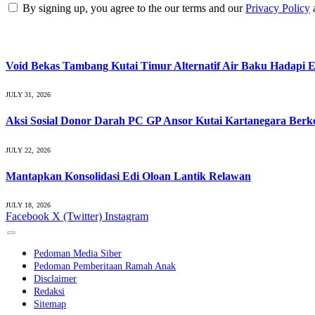
By signing up, you agree to the our terms and our
Privacy Policy
What's Hot
Void Bekas Tambang Kutai Timur Alternatif Air Baku Hadapi E
JULY 31, 2026
Aksi Sosial Donor Darah PC GP Ansor Kutai Kartanegara Ber
JULY 22, 2026
Mantapkan Konsolidasi Edi Oloan Lantik Relawan
JULY 18, 2026
Facebook
X (Twitter)
Instagram
Pedoman Media Siber
Pedoman Pemberitaan Ramah Anak
Disclaimer
Redaksi
Sitemap