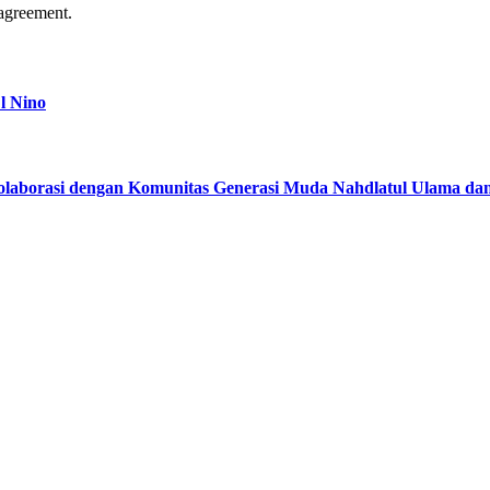
agreement.
l Nino
kolaborasi dengan Komunitas Generasi Muda Nahdlatul Ulama d