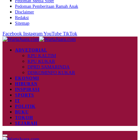
Pedoman Media Siber
Pedoman Pemberitaan Ramah Anak
Disclaimer
Redaksi
Sitemap
Facebook
Instagram
YouTube
TikTok
ADVETORIAL
KPU KALTIM
KPU KUKAR
DPRD SAMARINDA
DISKOMINFO KUKAR
EKONOMI
HIBURAN
INSPIRASI
SPORTS
IT
POLITIK
BUKU
TOKOH
SEJARAH