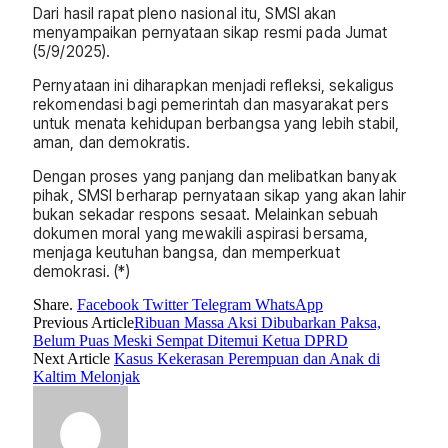
Dari hasil rapat pleno nasional itu, SMSI akan
menyampaikan pernyataan sikap resmi pada Jumat
(5/9/2025).
Pernyataan ini diharapkan menjadi refleksi, sekaligus
rekomendasi bagi pemerintah dan masyarakat pers
untuk menata kehidupan berbangsa yang lebih stabil,
aman, dan demokratis.
Dengan proses yang panjang dan melibatkan banyak
pihak, SMSI berharap pernyataan sikap yang akan lahir
bukan sekadar respons sesaat. Melainkan sebuah
dokumen moral yang mewakili aspirasi bersama,
menjaga keutuhan bangsa, dan memperkuat
demokrasi. (*)
Share.
Facebook
Twitter
Telegram
WhatsApp
Previous Article
Ribuan Massa Aksi Dibubarkan Paksa,
Belum Puas Meski Sempat Ditemui Ketua DPRD
Next Article
Kasus Kekerasan Perempuan dan Anak di
Kaltim Melonjak