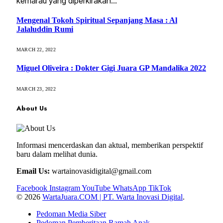
kemarau yang diperkirakan…
Mengenal Tokoh Spiritual Sepanjang Masa : Al
Jalaluddin Rumi
MARCH 22, 2022
Miguel Oliveira : Dokter Gigi Juara GP Mandalika 2022
MARCH 23, 2022
About Us
Informasi mencerdaskan dan aktual, memberikan perspektif
baru dalam melihat dunia.
Email Us:
wartainovasidigital@gmail.com
Facebook
Instagram
YouTube
WhatsApp
TikTok
© 2026
WartaJuara.COM | PT. Warta Inovasi Digital
.
Pedoman Media Siber
Pedoman Pemberitaan Ramah Anak