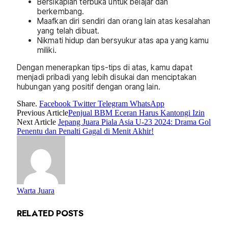
Bersikaplah terbuka untuk belajar dan
berkembang.
Maafkan diri sendiri dan orang lain atas kesalahan
yang telah dibuat.
Nikmati hidup dan bersyukur atas apa yang kamu
miliki.
Dengan menerapkan tips-tips di atas, kamu dapat
menjadi pribadi yang lebih disukai dan menciptakan
hubungan yang positif dengan orang lain.
Share.
Facebook
Twitter
Telegram
WhatsApp
Previous Article
Penjual BBM Eceran Harus Kantongi Izin
Next Article
Jepang Juara Piala Asia U-23 2024: Drama Gol
Penentu dan Penalti Gagal di Menit Akhir!
Warta Juara
RELATED
POSTS