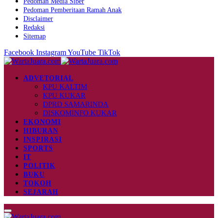
Pedoman Media Siber
Pedoman Pemberitaan Ramah Anak
Disclaimer
Redaksi
Sitemap
Facebook
Instagram
YouTube
TikTok
ADVETORIAL
KPU KALTIM
KPU KUKAR
DPRD SAMARINDA
DISKOMINFO KUKAR
EKONOMI
HIBURAN
INSPIRASI
SPORTS
IT
POLITIK
BUKU
TOKOH
SEJARAH