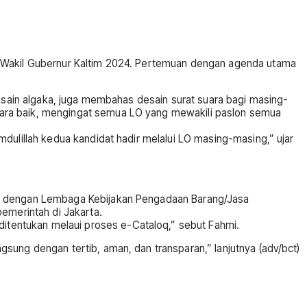
n Wakil Gubernur Kaltim 2024. Pertemuan dengan agenda utama
desain algaka, juga membahas desain surat suara bagi masing-
cara baik, mengingat semua LO yang mewakili paslon semua
dulillah kedua kandidat hadir melalui LO masing-masing,” ujar
ama dengan Lembaga Kebijakan Pengadaan Barang/Jasa
merintah di Jakarta.
tentukan melaui proses e-Cataloq,” sebut Fahmi.
sung dengan tertib, aman, dan transparan,” lanjutnya (adv/bct)