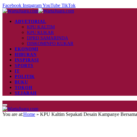
Facebook
Instagram
YouTube
TikTok
ADVETORIAL
KPU KALTIM
KPU KUKAR
DPRD SAMARINDA
DISKOMINFO KUKAR
EKONOMI
HIBURAN
INSPIRASI
SPORTS
IT
POLITIK
BUKU
TOKOH
SEJARAH
You are at:
Home
»
KPU Kaltim Sepakati Desain Kampanye Bersama 