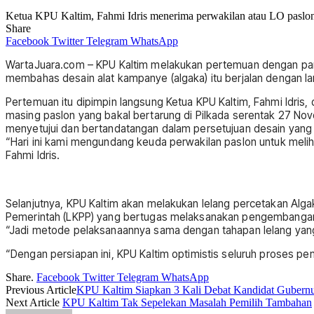
Ketua KPU Kaltim, Fahmi Idris menerima perwakilan atau LO paslo
Share
Facebook
Twitter
Telegram
WhatsApp
WartaJuara.com – KPU Kaltim melakukan pertemuan dengan para 
membahas desain alat kampanye (algaka) itu berjalan dengan la
Pertemuan itu dipimpin langsung Ketua KPU Kaltim, Fahmi Idris,
masing paslon yang bakal bertarung di Pilkada serentak 27 N
menyetujui dan bertandatangan dalam persetujuan desain yang 
“Hari ini kami mengundang keuda perwakilan paslon untuk meliha
Fahmi Idris.
Selanjutnya, KPU Kaltim akan melakukan lelang percetakan Al
Pemerintah (LKPP) yang bertugas melaksanakan pengembangan,
“Jadi metode pelaksanaannya sama dengan tahapan lelang yang
“Dengan persiapan ini, KPU Kaltim optimistis seluruh proses p
Share.
Facebook
Twitter
Telegram
WhatsApp
Previous Article
KPU Kaltim Siapkan 3 Kali Debat Kandidat Gubern
Next Article
KPU Kaltim Tak Sepelekan Masalah Pemilih Tambahan