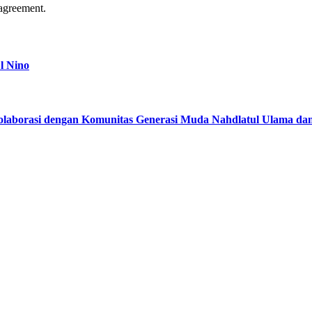
agreement.
l Nino
kolaborasi dengan Komunitas Generasi Muda Nahdlatul Ulama d