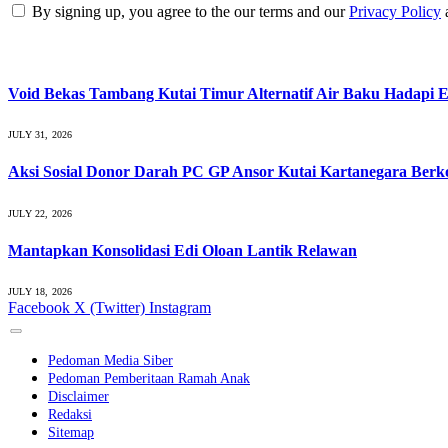
By signing up, you agree to the our terms and our
Privacy Policy
What's Hot
Void Bekas Tambang Kutai Timur Alternatif Air Baku Hadapi E
JULY 31, 2026
Aksi Sosial Donor Darah PC GP Ansor Kutai Kartanegara Ber
JULY 22, 2026
Mantapkan Konsolidasi Edi Oloan Lantik Relawan
JULY 18, 2026
Facebook
X (Twitter)
Instagram
Pedoman Media Siber
Pedoman Pemberitaan Ramah Anak
Disclaimer
Redaksi
Sitemap