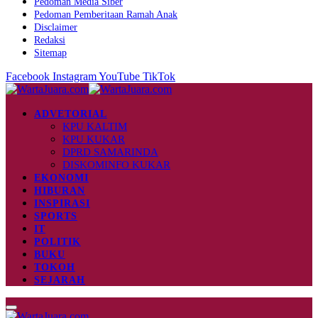
Pedoman Media Siber
Pedoman Pemberitaan Ramah Anak
Disclaimer
Redaksi
Sitemap
Facebook
Instagram
YouTube
TikTok
ADVETORIAL
KPU KALTIM
KPU KUKAR
DPRD SAMARINDA
DISKOMINFO KUKAR
EKONOMI
HIBURAN
INSPIRASI
SPORTS
IT
POLITIK
BUKU
TOKOH
SEJARAH