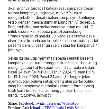
tertera pada PKPU,” lanjutnya.
Jika nantinya terdapat ketidaksesuaian pada desain
format kampanye, lanjutnya, maka KPU akan
mengembalikan desain bahan kampanye. Tentunya
tetap dengan mencantumkan Lampiran (v) tersebut.
Pengembalian pun mekanismenya tetap melalui LO
untuk diserahkan kepada parpol pendukung.
“Pengembalian ini melalui LO yang selanjutnya bakal
diserahkan kepada partai politik maupun koalisi partai
peserta pemilu, pasangan calon atau tim kampanye,”
jelasnya.
Selain itu dia juga meminta kepada seluruh peserta
kampanye agar turut menggunakan bahan daur ulang
mengingat perihal tersebut telah diatur dalam dalam
Pasal 24 ayat (8) PKPU 13 Tahun 2024. “Dalam PKPU
No 13 Tahun 2024, Pasal 24 ayat (8) dengan jelas
m,enybutkan bahwa setiap orang atau partai politik
yang berkampanye memakai keempat format yang
telah kami berikan harus menggunakan bahan daur
ulang,” tutupnya. (adv/bct)
Share.
Facebook
Twitter
Telegram
WhatsApp
Previous Article
Jumlah TPS Pilkada Lebih Sedikit