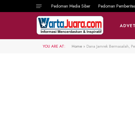
Pedoman Media Siber
Pedoman Pemberita
ADVET
YOU ARE AT:
Home
»
Dana Jamrek Bermasalah, P