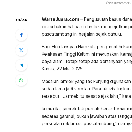
Foto pengamat 
WartaJuara.com
– Pengusutan kasus dana j
SHARE
dinilai bukan hal baru dan tak mengejutka
pascatambang ini berjalan sejak dahulu.
Bagi Herdiansyah Hamzah, pengamat hukum 
Kejaksaan Tinggi Kaltim ini merupakan kema
daya alam. Tetapi tetap ada pertanyaan ya
Kamis, 22 Mei 2025.
Masalah jamrek yang tak kunjung digunakan
sudah lama jadi sorotan. Para aktivis ling
tersebut. “Jamrek itu sesat sejak lahir,” kata
Ia menilai, jamrek tak pernah benar-benar me
sebatas garansi, bukan jawaban atas tang
persoalan reklamasi pascatambang,” ujarnya