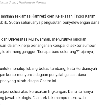
Hukum Unmul, Herdiansyah Hamzah
aminan reklamasi (jamrek) oleh Kejaksaan Tinggi Kaltim
n publik. Sudah seharusnya pengusutan penyelewengan dana
dari Universitas Mulawarman, menurutnya langkah
juan dalam kinerja penanganan korupsi di sektor sumber
ng lebih mengganggu: “Kenapa baru sekarang?” ujarnya,
 untuk menutup lubang bekas tambang, kata Herdiansyah,
kungan kerap menyoroti dugaan penyalahgunaan dana
 pria yang akrab disapa Castro ini.
njadi solusi atas kerusakan lingkungan. Dana itu hanya
gung jawab ekologis. “Jamrek tak mampu menjawab
.