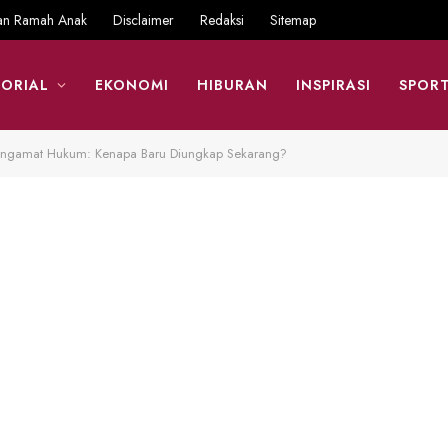
an Ramah Anak
Disclaimer
Redaksi
Sitemap
ORIAL
EKONOMI
HIBURAN
INSPIRASI
SPOR
engamat Hukum: Kenapa Baru Diungkap Sekarang?