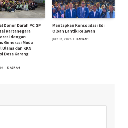
ial Donor Darah PC GP
Mantapkan Konsolidasi Edi
tai Kartanegara
Oloan Lantik Relawan
orasi dengan
JULY 18, 2026
DAERAH
s Generasi Muda
l Ulama dan KKN
si Desa Karang
26
DAERAH