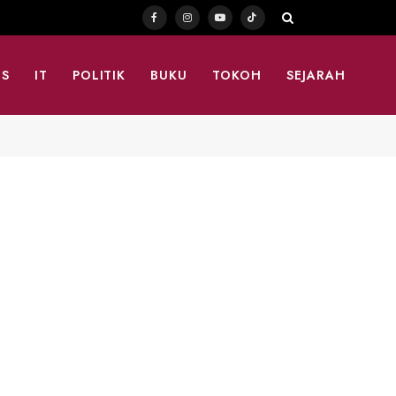
Facebook
Instagram
YouTube
TikTok
TS
IT
POLITIK
BUKU
TOKOH
SEJARAH