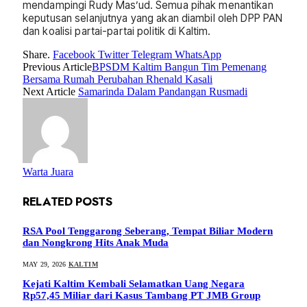
mendampingi Rudy Mas’ud. Semua pihak menantikan
keputusan selanjutnya yang akan diambil oleh DPP PAN
dan koalisi partai-partai politik di Kaltim.
Share.
Facebook
Twitter
Telegram
WhatsApp
Previous Article
BPSDM Kaltim Bangun Tim Pemenang
Bersama Rumah Perubahan Rhenald Kasali
Next Article
Samarinda Dalam Pandangan Rusmadi
Warta Juara
RELATED
POSTS
RSA Pool Tenggarong Seberang, Tempat Biliar Modern
dan Nongkrong Hits Anak Muda
MAY 29, 2026
KALTIM
Kejati Kaltim Kembali Selamatkan Uang Negara
Rp57,45 Miliar dari Kasus Tambang PT JMB Group