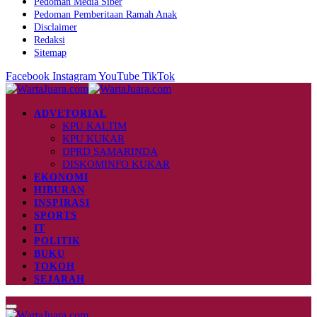
Pedoman Media Siber
Pedoman Pemberitaan Ramah Anak
Disclaimer
Redaksi
Sitemap
Facebook
Instagram
YouTube
TikTok
ADVETORIAL
KPU KALTIM
KPU KUKAR
DPRD SAMARINDA
DISKOMINFO KUKAR
EKONOMI
HIBURAN
INSPIRASI
SPORTS
IT
POLITIK
BUKU
TOKOH
SEJARAH