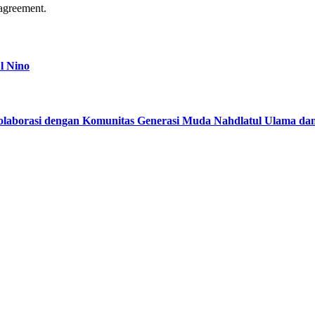
agreement.
l Nino
kolaborasi dengan Komunitas Generasi Muda Nahdlatul Ulama d