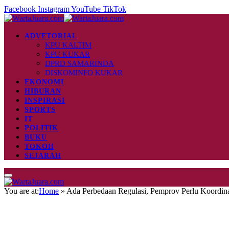
Facebook
Instagram
YouTube
TikTok
ADVETORIAL
KPU KALTIM
KPU KUKAR
DPRD SAMARINDA
DISKOMINFO KUKAR
EKONOMI
HIBURAN
INSPIRASI
SPORTS
IT
POLITIK
BUKU
TOKOH
SEJARAH
You are at:
Home
»
Ada Perbedaan Regulasi, Pemprov Perlu Koordin