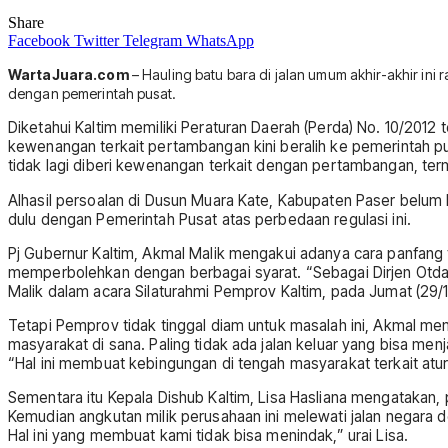
Share
Facebook
Twitter
Telegram
WhatsApp
WartaJuara.com
– Hauling batu bara di jalan umum akhir-akhir ini 
dengan pemerintah pusat.
Diketahui Kaltim memiliki Peraturan Daerah (Perda) No. 10/201
kewenangan terkait pertambangan kini beralih ke pemerintah p
tidak lagi diberi kewenangan terkait dengan pertambangan, t
Alhasil persoalan di Dusun Muara Kate, Kabupaten Paser belum
dulu dengan Pemerintah Pusat atas perbedaan regulasi ini.
Pj Gubernur Kaltim, Akmal Malik mengakui adanya cara panfang t
memperbolehkan dengan berbagai syarat. “Sebagai Dirjen Otda
Malik dalam acara Silaturahmi Pemprov Kaltim, pada Jumat (29/1
Tetapi Pemprov tidak tinggal diam untuk masalah ini, Akmal mem
masyarakat di sana. Paling tidak ada jalan keluar yang bisa me
“Hal ini membuat kebingungan di tengah masyarakat terkait atur
Sementara itu Kepala Dishub Kaltim, Lisa Hasliana mengatakan, 
Kemudian angkutan milik perusahaan ini melewati jalan negara de
Hal ini yang membuat kami tidak bisa menindak,” urai Lisa.