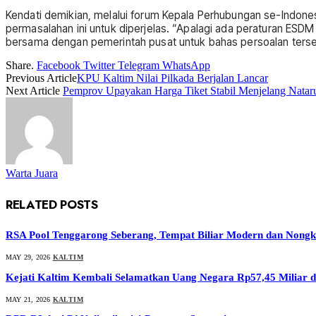
Kendati demikian, melalui forum Kepala Perhubungan se-Indone
permasalahan ini untuk diperjelas. “Apalagi ada peraturan ESD
bersama dengan pemerintah pusat untuk bahas persoalan terseb
Share.
Facebook
Twitter
Telegram
WhatsApp
Previous Article
KPU Kaltim Nilai Pilkada Berjalan Lancar
Next Article
Pemprov Upayakan Harga Tiket Stabil Menjelang Natar
Warta Juara
RELATED
POSTS
RSA Pool Tenggarong Seberang, Tempat Biliar Modern dan Nong
MAY 29, 2026
KALTIM
Kejati Kaltim Kembali Selamatkan Uang Negara Rp57,45 Miliar
MAY 21, 2026
KALTIM