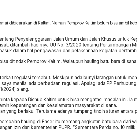
ramai dibicarakan di Kaltim. Namun Pemprov Kaltim belum bisa ambil keb
2 tentang Penyelenggaraan Jalan Umum dan Jalan Khusus untuk Ke
usat, ditambah hadirnya UU No. 3/2020 tentang Pertambangan Min
ermasuk dalam hal pengawasan dan pelaksanaan kegiatan pertam
 bisa ditindak Pemprov Kaltim. Walaupun hauling batu bara di s
erkait regulasi tersebut. Meskipun ada bunyi larangan untuk mem
 saya menilai ada perbedaan regulasi. Apalagi ada PP Perhubun
1/2024) siang.
inta kepada Dishub Kaltim untuk bisa mengatasi masalah ini. Ia 
njamin kepentingan dan keselamatan masyarakat di sana.
an yang berlaku. Terutama adanya tumpang tindih aturan antara pe
persoalan hauling di Paser itu memang angkutan batu bara dari wi
ngan izin dari kementerian PUPR. “Sementara Perda no. 10 milik P