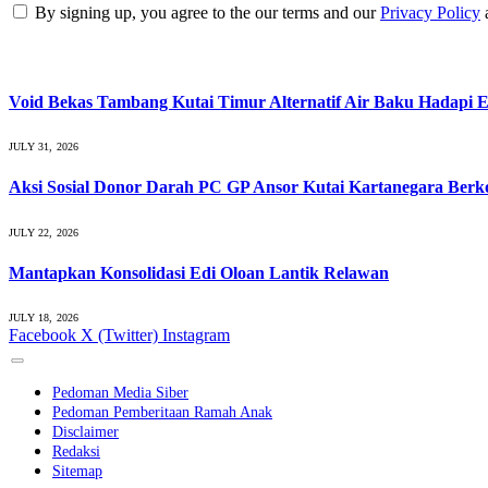
By signing up, you agree to the our terms and our
Privacy Policy
What's Hot
Void Bekas Tambang Kutai Timur Alternatif Air Baku Hadapi E
JULY 31, 2026
Aksi Sosial Donor Darah PC GP Ansor Kutai Kartanegara Ber
JULY 22, 2026
Mantapkan Konsolidasi Edi Oloan Lantik Relawan
JULY 18, 2026
Facebook
X (Twitter)
Instagram
Pedoman Media Siber
Pedoman Pemberitaan Ramah Anak
Disclaimer
Redaksi
Sitemap