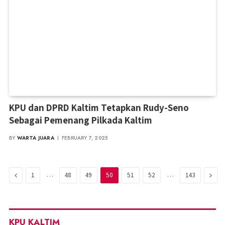
KPU dan DPRD Kaltim Tetapkan Rudy-Seno
Sebagai Pemenang Pilkada Kaltim
BY
WARTA JUARA
FEBRUARY 7, 2025
Previous
…
…
Next
1
48
49
50
51
52
143
KPU KALTIM