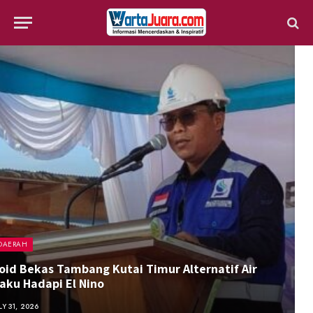
DAERAH
P
oid Bekas Tambang Kutai Timur Alternatif Air
N
aku Hadapi El Nino
2
LY 31, 2026
JU