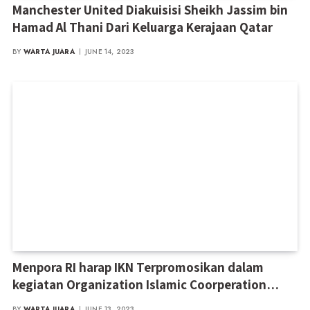
Manchester United Diakuisisi Sheikh Jassim bin
Hamad Al Thani Dari Keluarga Kerajaan Qatar
BY
WARTA JUARA
JUNE 14, 2023
Menpora RI harap IKN Terpromosikan dalam
kegiatan Organization Islamic Coorperation
Culture Activity (OICCA) 2023 di Kaltim
BY
WARTA JUARA
JUNE 13, 2023