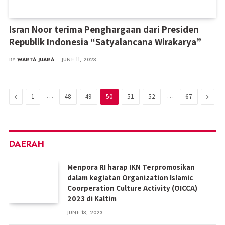
Isran Noor terima Penghargaan dari Presiden
Republik Indonesia “Satyalancana Wirakarya”
BY
WARTA JUARA
JUNE 11, 2023
Previous
…
…
Next
1
48
49
50
51
52
67
DAERAH
Menpora RI harap IKN Terpromosikan
dalam kegiatan Organization Islamic
Coorperation Culture Activity (OICCA)
2023 di Kaltim
JUNE 13, 2023