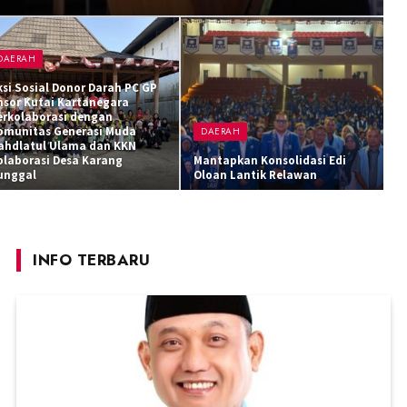
DAERAH
ksi Sosial Donor Darah PC GP
nsor Kutai Kartanegara
erkolaborasi dengan
omunitas Generasi Muda
DAERAH
ahdlatul Ulama dan KKN
olaborasi Desa Karang
Mantapkan Konsolidasi Edi
unggal
Oloan Lantik Relawan
INFO TERBARU