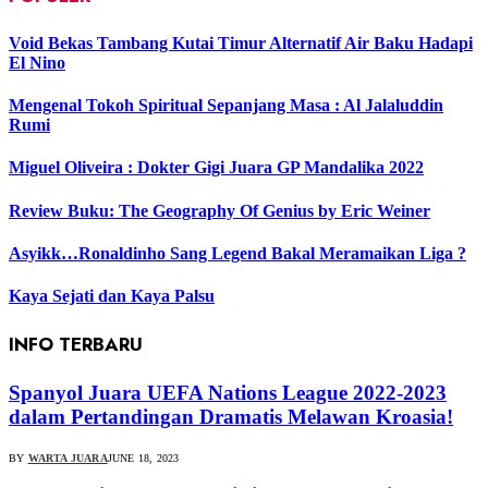
Void Bekas Tambang Kutai Timur Alternatif Air Baku Hadapi
El Nino
Mengenal Tokoh Spiritual Sepanjang Masa : Al Jalaluddin
Rumi
Miguel Oliveira : Dokter Gigi Juara GP Mandalika 2022
Review Buku: The Geography Of Genius by Eric Weiner
Asyikk…Ronaldinho Sang Legend Bakal Meramaikan Liga ?
Kaya Sejati dan Kaya Palsu
INFO TERBARU
Spanyol Juara UEFA Nations League 2022-2023
dalam Pertandingan Dramatis Melawan Kroasia!
BY
WARTA JUARA
JUNE 18, 2023