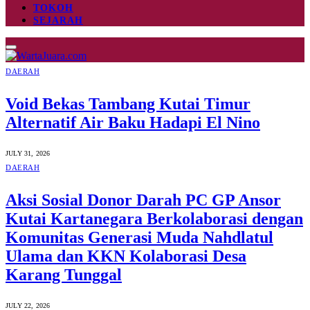
TOKOH
SEJARAH
DAERAH
Void Bekas Tambang Kutai Timur
Alternatif Air Baku Hadapi El Nino
JULY 31, 2026
DAERAH
Aksi Sosial Donor Darah PC GP Ansor
Kutai Kartanegara Berkolaborasi dengan
Komunitas Generasi Muda Nahdlatul
Ulama dan KKN Kolaborasi Desa
Karang Tunggal
JULY 22, 2026