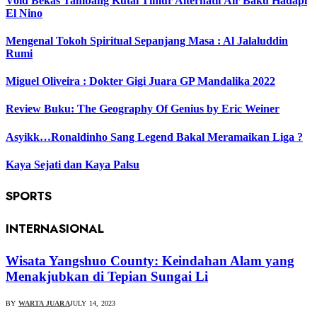
Void Bekas Tambang Kutai Timur Alternatif Air Baku Hadapi
El Nino
Mengenal Tokoh Spiritual Sepanjang Masa : Al Jalaluddin
Rumi
Miguel Oliveira : Dokter Gigi Juara GP Mandalika 2022
Review Buku: The Geography Of Genius by Eric Weiner
Asyikk…Ronaldinho Sang Legend Bakal Meramaikan Liga ?
Kaya Sejati dan Kaya Palsu
SPORTS
INTERNASIONAL
Wisata Yangshuo County: Keindahan Alam yang
Menakjubkan di Tepian Sungai Li
BY
WARTA JUARA
JULY 14, 2023