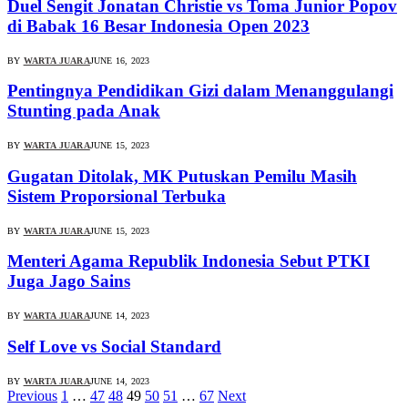
Duel Sengit Jonatan Christie vs Toma Junior Popov
di Babak 16 Besar Indonesia Open 2023
BY
WARTA JUARA
JUNE 16, 2023
Pentingnya Pendidikan Gizi dalam Menanggulangi
Stunting pada Anak
BY
WARTA JUARA
JUNE 15, 2023
Gugatan Ditolak, MK Putuskan Pemilu Masih
Sistem Proporsional Terbuka
BY
WARTA JUARA
JUNE 15, 2023
Menteri Agama Republik Indonesia Sebut PTKI
Juga Jago Sains
BY
WARTA JUARA
JUNE 14, 2023
Self Love vs Social Standard
BY
WARTA JUARA
JUNE 14, 2023
Previous
1
…
47
48
49
50
51
…
67
Next