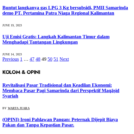
Buntut langkanya gas LPG 3 Kg bersubsidi, PMII Samarinda
demo PT. Pertamina Patra Niaga Regional Kalimantan
JUNE 19, 2023
Uji Emisi Gratis: Langkah Kalimantan Timur dalam
Menghadapi Tantangan Lingkungan
JUNE 14, 2023
Previous
1
…
47
48
49
50
51
Next
KOLOM & OPINI
Revitalisasi Pasar Tradisional dan Keadilan Ekonomi:
Membaca Pasar Pagi Samarinda dari Perspektif Maqāṣid
Syariah
BY
WARTA JUARA
(OPINI) Ironi Pahlawan Pangan: Peternak Dijepit Biaya
Pakan dan Tanpa Kepastian Pasar.