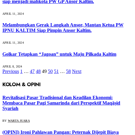
siap menjadi mahkota PW GP Ansor Kaltim.
APRIL 11, 2024
Melambungkan Gerak Langkah Ansor, Mantan Ketua PW
IPNU KALTIM Siap Pimpin Ansor Kaltim.
APRIL 11, 2024
Golkar Tetapkan “Jagoan” untuk Maju Pilkada Kaltim
APRIL 8, 2024
Previous
1
…
47
48
49
50
51
…
58
Next
KOLOM & OPINI
Revitalisasi Pasar Tradisional dan Keadilan Ekonomi:
Membaca Pasar Pagi Samarinda dari Perspektif Maqāṣid
Syariah
BY
WARTA JUARA
(OPINI) Ironi Pahlawan Pangan: Peternak Dijepit Biaya