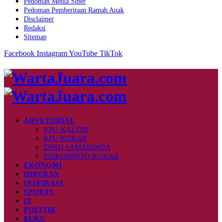
Pedoman Media Siber
Pedoman Pemberitaan Ramah Anak
Disclaimer
Redaksi
Sitemap
Facebook
Instagram
YouTube
TikTok
ADVETORIAL
KPU KALTIM
KPU KUKAR
DPRD SAMARINDA
DISKOMINFO KUKAR
EKONOMI
HIBURAN
INSPIRASI
SPORTS
IT
POLITIK
BUKU